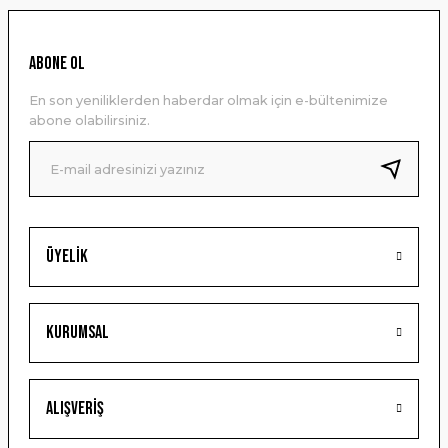
ABONE OL
En son yeniliklerden haberdar olmak için e-bültenimize
abone olabilirsiniz.
Üyelik
Kurumsal
Alışveriş