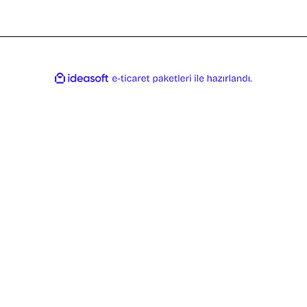
ile
ideasoft
e-
hazırlandı.
ticaret
paketleri