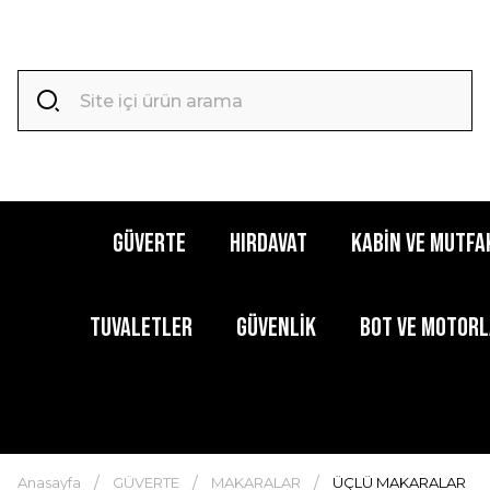
GÜVERTE
HIRDAVAT
KABİN ve MUTFA
TUVALETLER
GÜVENLİK
BOT ve MOTOR
Anasayfa
GÜVERTE
MAKARALAR
ÜÇLÜ MAKARALAR