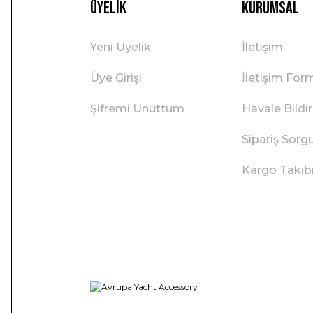
Üyelik
Kurumsal
Yeni Üyelik
İletişim
Üye Girişi
İletişim For
Şifremi Unuttum
Havale Bild
Sipariş Sorg
Kargo Takib