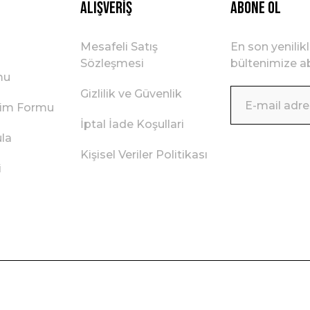
Alışveriş
ABONE OL
Mesafeli Satış
En son yenilik
Sözleşmesi
bültenimize ab
mu
Gizlilik ve Güvenlik
irim Formu
İptal İade Koşullari
ula
Kişisel Veriler Politikası
i