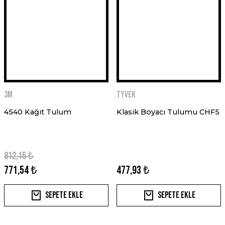
3M
TYVEK
4540 Kağıt Tulum
Klasik Boyacı Tulumu CHF5
812,15 ₺
771,54 ₺
477,93 ₺
Sepete Ekle
Sepete Ekle