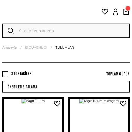
Anasayfa
İŞ GÜVENLİĞİ
TULUMLAR
Stoktakiler
Toplam 6 ürün