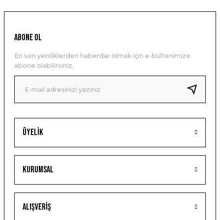
ABONE OL
En son yeniliklerden haberdar olmak için e-bültenimize
abone olabilirsiniz.
Üyelik
Kurumsal
Alışveriş