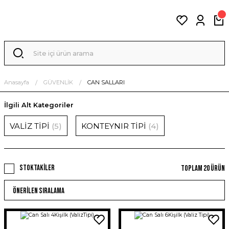
Anasayfa
GÜVENLİK
CAN SALLARI
İlgili Alt Kategoriler
VALİZ TİPİ
(5)
KONTEYNIR TİPİ
(4)
Stoktakiler
Toplam 20 ürün