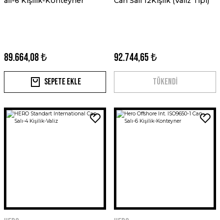
alı-6 Kişilik-Konteyner
Can Salı 12Kişilk (Valiz Tipi)
89.664,08 ₺
92.744,65 ₺
Sepete Ekle
TÜKENDİ