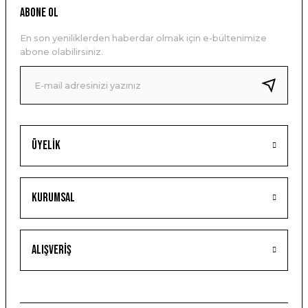
ABONE OL
En son yeniliklerden haberdar olmak için e-bültenimize
abone olabilirsiniz.
Üyelik
Kurumsal
Alışveriş