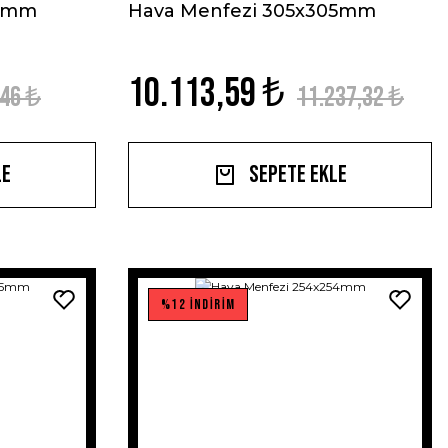
78mm
Hava Menfezi 305x305mm
10.113,59 ₺
,46 ₺
11.237,32 ₺
le
Sepete Ekle
%12 İNDİRİM