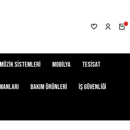
0
MÜZİK SİSTEMLERİ
MOBİLYA
TESİSAT
PMANLARI
BAKIM ÜRÜNLERİ
İŞ GÜVENLİĞİ