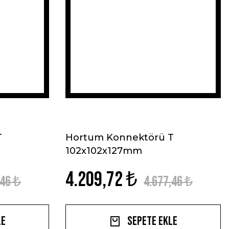
T
Hortum Konnektörü T
102x102x127mm
4.209,72 ₺
,46 ₺
4.677,46 ₺
le
Sepete Ekle