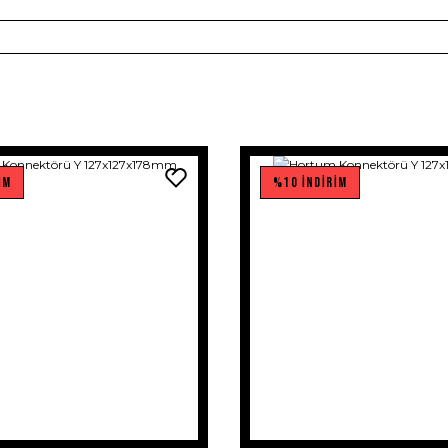
İM
%10 İNDİRİM