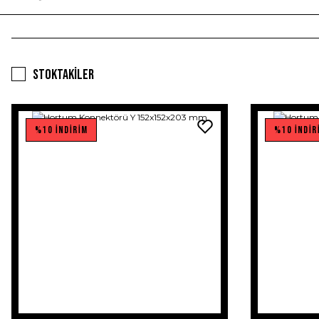
Stoktakiler
%10 İNDİRİM
%10 İNDİR