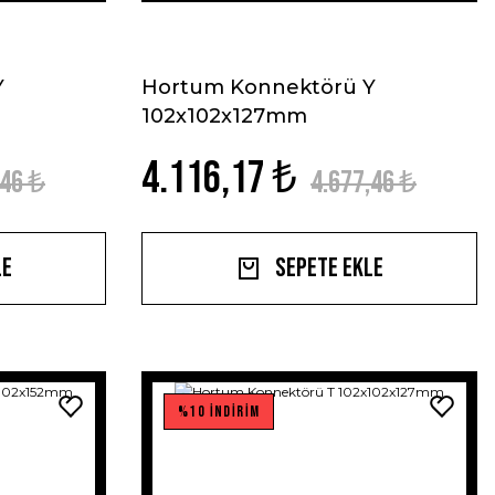
Y
Hortum Konnektörü Y
102x102x127mm
4.116,17 ₺
,46 ₺
4.677,46 ₺
le
Sepete Ekle
%10 İNDİRİM