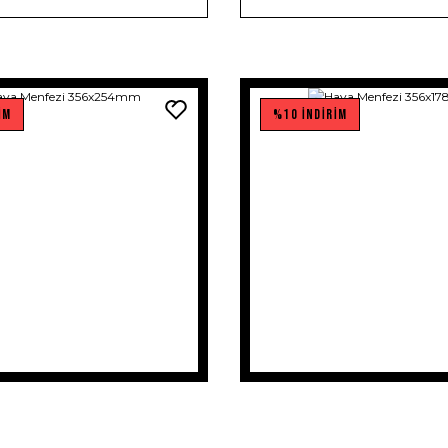
İM
%10 İNDİRİM