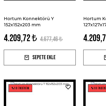
Hortum Konnektörü Y
Hortum K
152x152x203 mm
127x127x
4.209,72 ₺
4.209,
4.677,46 ₺
Sepete Ekle
%10 İNDİRİM
%10 İNDİR