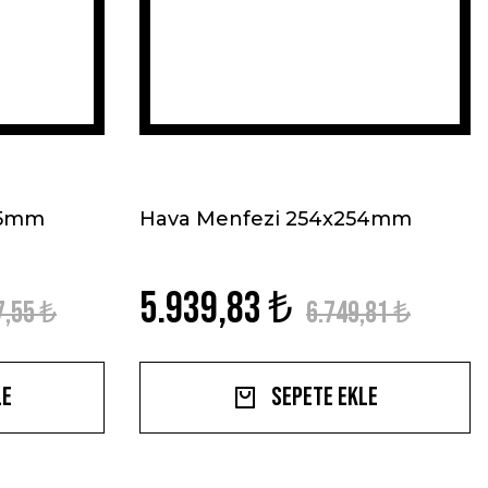
05mm
Hava Menfezi 254x254mm
5.939,83 ₺
7,55 ₺
6.749,81 ₺
le
Sepete Ekle