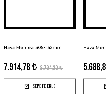
Hava Menfezi 305x152mm
Hava Men
7.914,78 ₺
5.688,
8.794,20 ₺
Sepete Ekle