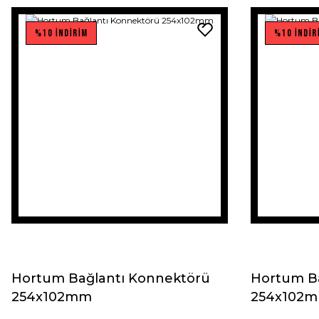
%10 İNDİRİM
%10 İNDİR
Hortum Bağlantı Konnektörü
Hortum B
254x102mm
254x102