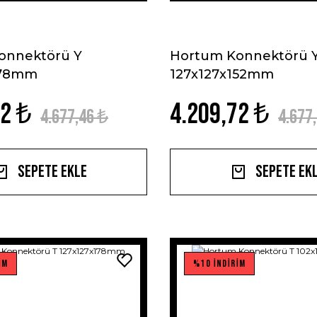
onnektörü Y
Hortum Konnektörü 
178mm
127x127x152mm
72 ₺
4.209,72 ₺
4.677,46 ₺
4.677
Sepete Ekle
Sepete Ek
İM
%10 İNDİRİM