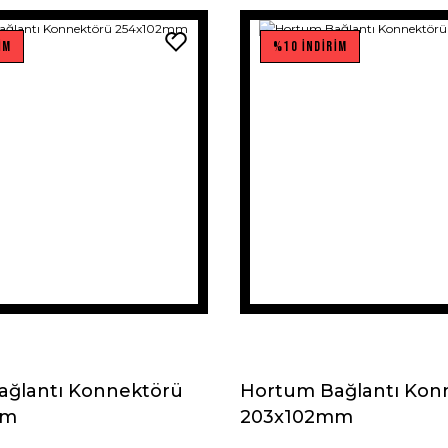
İM
%10 İNDİRİM
ağlantı Konnektörü
Hortum Bağlantı Kon
mm
203x102mm