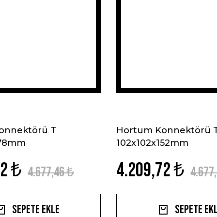
onnektörü T
Hortum Konnektörü 
178mm
102x102x152mm
72 ₺
4.209,72 ₺
4.677,46 ₺
4.677
Sepete Ekle
Sepete Ek