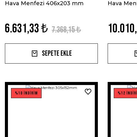
Hava Menfezi 406x203 mm
Hava Men
6.631,33 ₺
10.010
7.368,15 ₺
Sepete Ekle
%10 İNDİRİM
%12 İNDİR