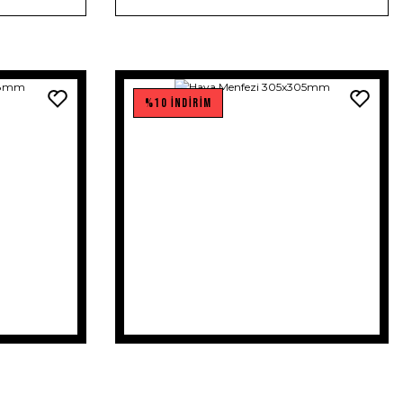
%10 İNDİRİM