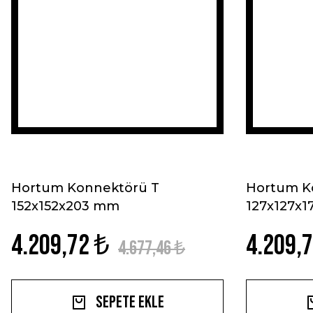
Hortum Konnektörü T
Hortum K
152x152x203 mm
127x127x
4.209,72 ₺
4.209,
4.677,46 ₺
Sepete Ekle