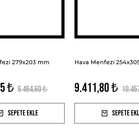
fezi 279x203 mm
Hava Menfezi 254x3
85 ₺
9.411,80 ₺
6.464,60 ₺
10.45
Sepete Ekle
Sepete Ek