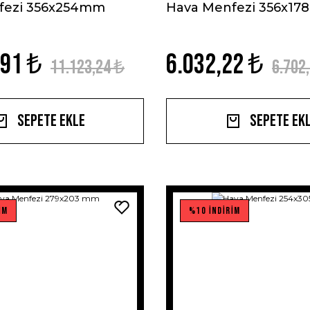
fezi 356x254mm
Hava Menfezi 356x1
,91 ₺
6.032,22 ₺
11.123,24 ₺
6.702
Sepete Ekle
Sepete Ek
İM
%10 İNDİRİM