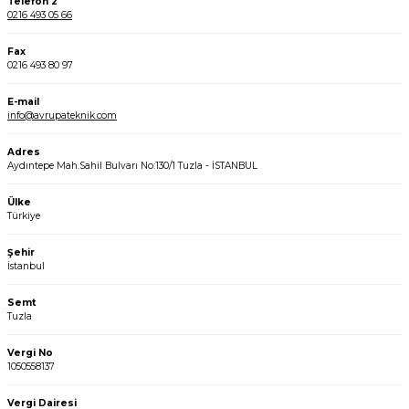
Telefon 2
0216 493 05 66
Fax
0216 493 80 97
E-mail
info@avrupateknik.com
Adres
Aydıntepe Mah.Sahil Bulvarı No:130/1 Tuzla - İSTANBUL
Ülke
Türkiye
Şehir
İstanbul
Semt
Tuzla
Vergi No
1050558137
Vergi Dairesi