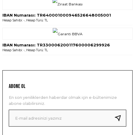
IBAN Numarası: TR640001000946526648005001
Hesap Sahibi: -, Hesap Türü: TL
IBAN Numarası: TR330006200117600006299926
Hesap Sahibi: -, Hesap Türü: TL
ABONE OL
En son yeniliklerden haberdar olmak için e-bültenimize
abone olabilirsiniz.