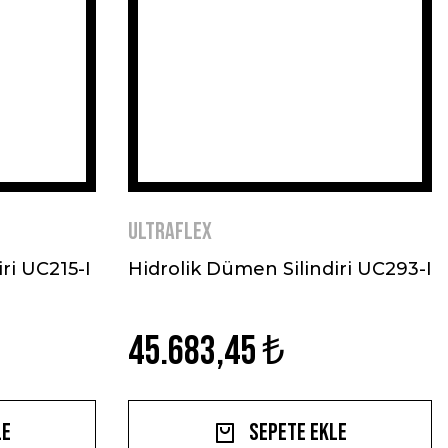
ULTRAFLEX
ri UC215-I
Hidrolik Dümen Silindiri UC293-I
45.683,45 ₺
le
Sepete Ekle