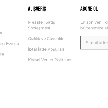
Alışveriş
ABONE OL
Mesafeli Satış
En son yenilik
Sözleşmesi
bültenimize ab
mu
Gizlilik ve Güvenlik
irim Formu
İptal İade Koşullari
ula
Kişisel Veriler Politikası
i