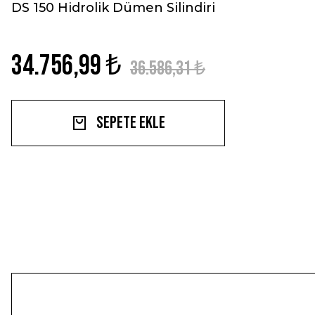
DS 150 Hidrolik Dümen Silindiri
34.756,99 ₺
36.586,31 ₺
Sepete Ekle