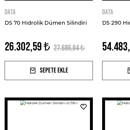
DATA
DATA
DS 70 Hidrolik Dümen Silindiri
DS 290 Hid
26.302,59 ₺
54.483
27.686,94 ₺
Sepete Ekle