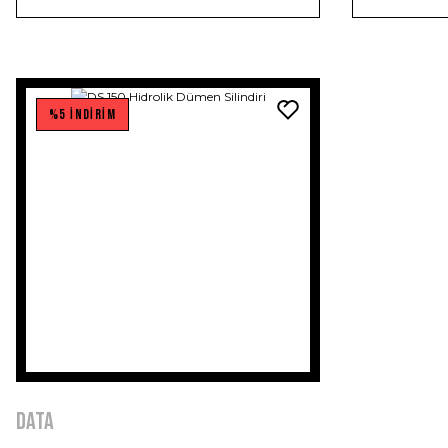
%5 İNDİRİM
DATA