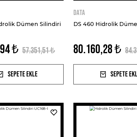
DATA
rolik Dümen Silindiri
DS 460 Hidrolik Dümen
,94 ₺
80.160,28 ₺
57.351,51 ₺
84.3
Sepete Ekle
Sepete Ek