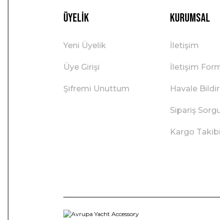
Üyelik
Kurumsal
Yeni Üyelik
İletişim
Üye Girişi
İletişim For
Şifremi Unuttum
Havale Bild
Sipariş Sorg
Kargo Takib