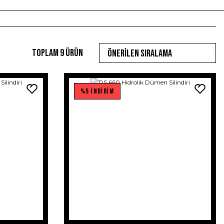
Toplam 9 ürün
%5 İNDİRİM