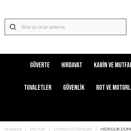
GÜVERTE
HIRDAVAT
KABİN ve MUTFA
TUVALETLER
GÜVENLİK
BOT ve MOTOR
Anasayfa
MOTOR
DÜMEN SİSTEMLERİ
HİDROLİK DÜME