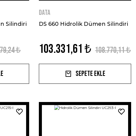
DATA
 Silindiri
DS 660 Hidrolik Dümen Silindiri
103.331,61 ₺
79,24 ₺
108.770,11 ₺
le
Sepete Ekle