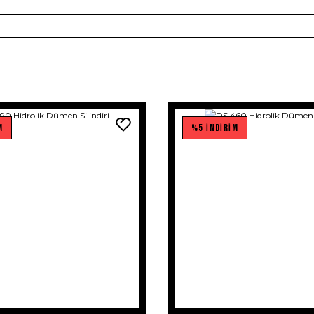
M
%5 İNDİRİM