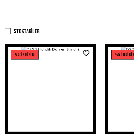
Stoktakiler
%5 İNDİRİM
%5 İNDİRİ