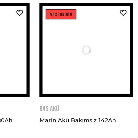
%12 İNDİRİM
BAS AKÜ
80Ah
Marin Akü Bakımsız 142Ah