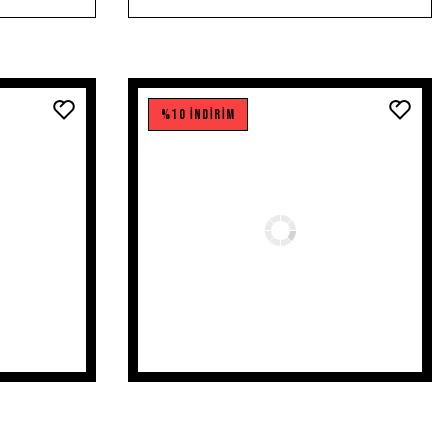
%10 İNDİRİM