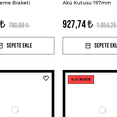
leme Braketi
Akü Kutusu 197mm
 ₺
927,74 ₺
790,69 ₺
1.054,25
Sepete Ekle
Sepete Ek
%10 İNDİRİM