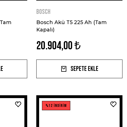
BOSCH
(Tam
Bosch Akü T5 225 Ah (Tam
Kapalı)
20.904,00 ₺
le
Sepete Ekle
%12 İNDİRİM