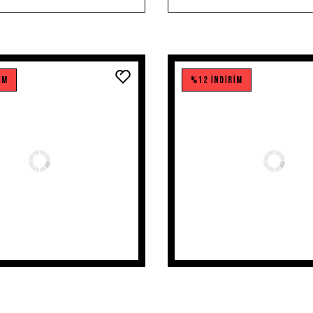
İM
%12 İNDİRİM