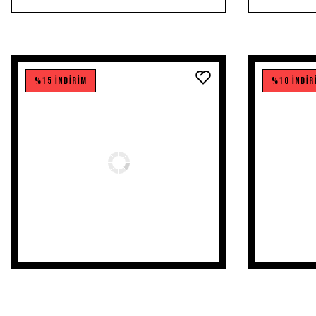
%15 İNDİRİM
%10 İNDİR