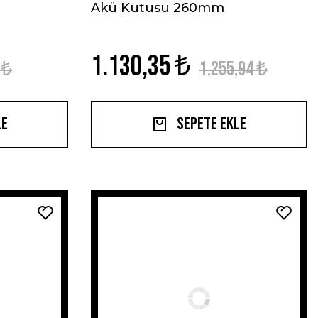
Akü Kutusu 260mm
1.130,35 ₺
 ₺
1.255,94 ₺
le
Sepete Ekle