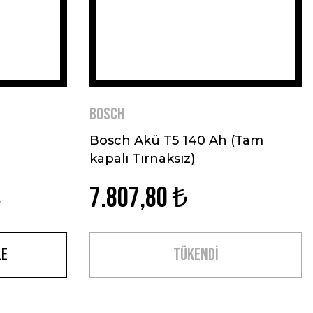
BOSCH
Bosch Akü T5 140 Ah (Tam
kapalı Tırnaksız)
7.807,80 ₺
₺
le
TÜKENDİ