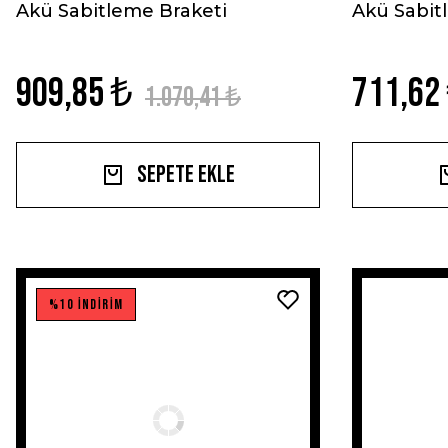
Akü Sabitleme Braketi
Akü Sabit
909,85 ₺
711,62
1.070,41 ₺
Sepete Ekle
%10 İNDİRİM