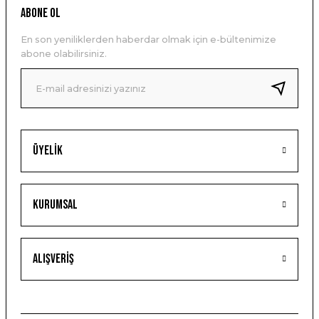
ABONE OL
En son yeniliklerden haberdar olmak için e-bültenimize
abone olabilirsiniz.
Üyelik
Kurumsal
Alışveriş