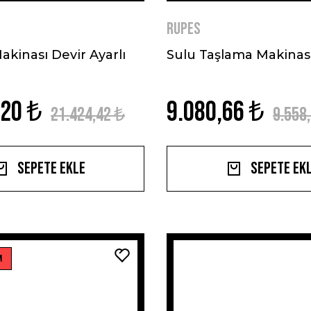
RUPES
kinası Devir Ayarlı
Sulu Taşlama Makinas
,20 ₺
9.080,66 ₺
21.424,42 ₺
9.558
Sepete Ekle
Sepete Ek
M