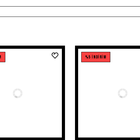
M
%5 İNDİRİM