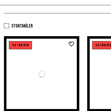
Stoktakiler
%5 İNDİRİM
%5 İNDİRİ