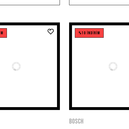
İM
%10 İNDİRİM
BOSCH