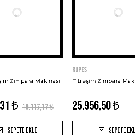
RUPES
eşim Zımpara Makinası
Titreşim Zımpara Mak
,31 ₺
25.956,50 ₺
19.117,17 ₺
Sepete Ekle
Sepete Ek