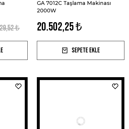
ma
GA 7012C Taşlama Makinası
2000W
20.502,25 ₺
29,52 ₺
le
Sepete Ekle