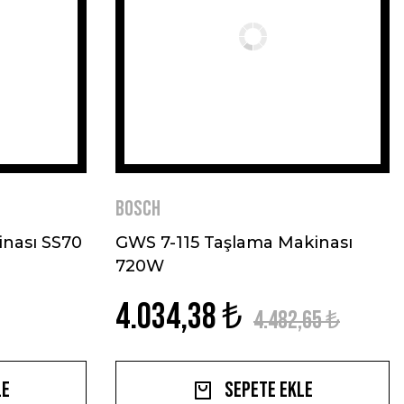
BOSCH
inası SS70
GWS 7-115 Taşlama Makinası
720W
4.034,38 ₺
4.482,65 ₺
le
Sepete Ekle