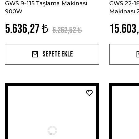
GWS 9-115 Taşlama Makinası
GWS 22-18
900W
Makinası
5.636,27 ₺
15.603
6.262,52 ₺
Sepete Ekle