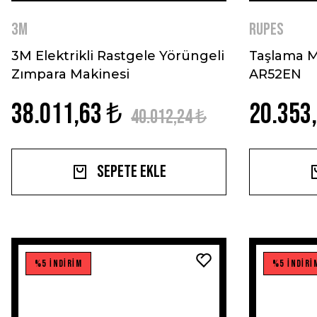
3M
RUPES
3M Elektrikli Rastgele Yörüngeli
Taşlama Ma
Zımpara Makinesi
AR52EN
38.011,63 ₺
20.353
40.012,24 ₺
Sepete Ekle
%5 İNDİRİM
%5 İNDİRİ