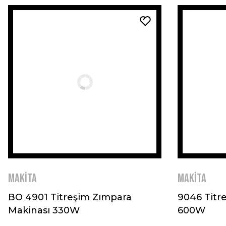
MAKİTA
MAKİTA
BO 4901 Titreşim Zımpara
9046 Titr
Makinası 330W
600W