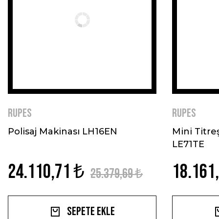
RUPES
RUPES
Polisaj Makinası LH16EN
Mini Titr
LE71TE
24.110,71 ₺
18.161
25.379,69 ₺
Sepete Ekle