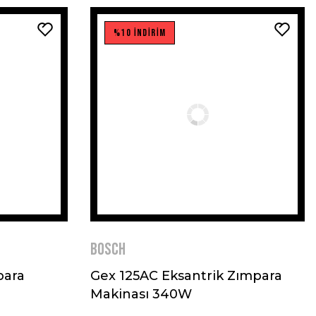
%10 İNDİRİM
BOSCH
para
Gex 125AC Eksantrik Zımpara
Makinası 340W