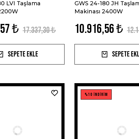
0 LVI Taşlama
GWS 24-180 JH Taşla
 2200W
Makinası 2400W
,57 ₺
10.916,56 ₺
17.337,30 ₺
12.1
Sepete Ekle
Sepete Ek
%10 İNDİRİM