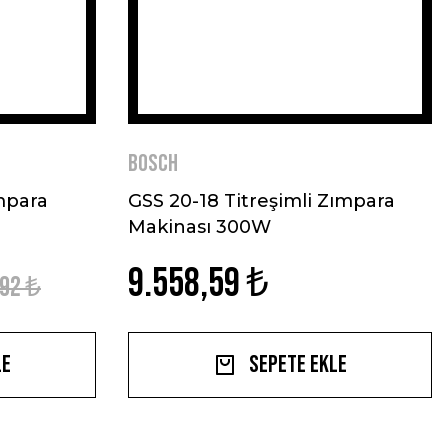
BOSCH
mpara
GSS 20-18 Titreşimli Zımpara
Makinası 300W
9.558,59 ₺
,92 ₺
le
Sepete Ekle