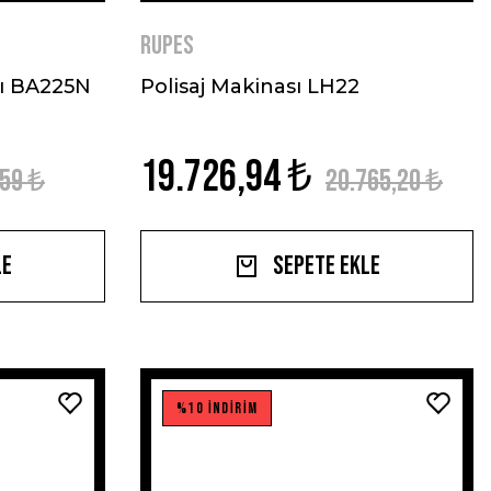
RUPES
ı BA225N
Polisaj Makinası LH22
19.726,94 ₺
,59 ₺
20.765,20 ₺
le
Sepete Ekle
%10 İNDİRİM