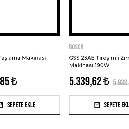
BOSCH
aşlama Makinası
GSS 23AE Tireşimli Zı
Makinası 190W
,85 ₺
5.339,62 ₺
5.932
Sepete Ekle
Sepete Ek