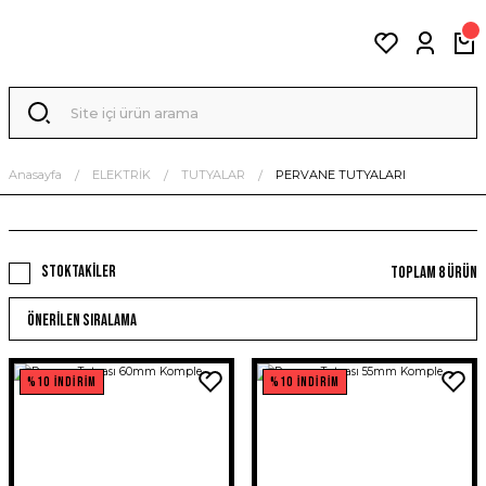
Anasayfa
ELEKTRİK
TUTYALAR
PERVANE TUTYALARI
Stoktakiler
Toplam 8 ürün
%10 İNDİRİM
%10 İNDİRİM