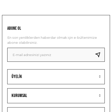
ABONE OL
En son yeniliklerden haberdar olmak için e-bültenimize
abone olabilirsiniz.
Üyelik
Kurumsal