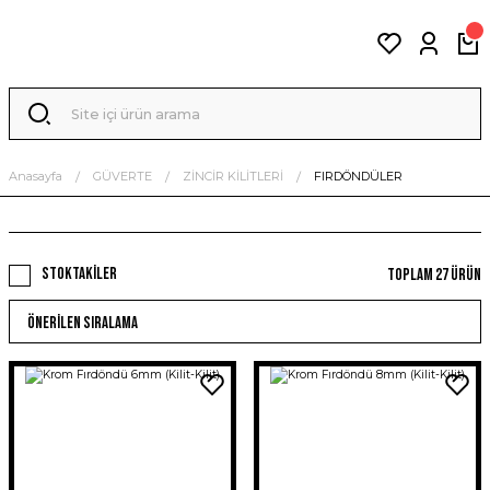
Anasayfa
GÜVERTE
ZİNCİR KİLİTLERİ
FIRDÖNDÜLER
Stoktakiler
Toplam 27 ürün