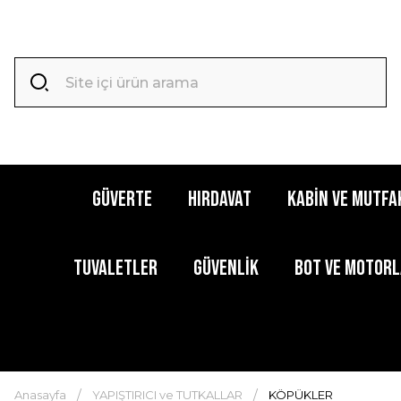
GÜVERTE
HIRDAVAT
KABİN ve MUTFA
TUVALETLER
GÜVENLİK
BOT ve MOTOR
Anasayfa
YAPIŞTIRICI ve TUTKALLAR
KÖPÜKLER