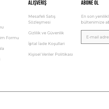
Alışveriş
ABONE OL
Mesafeli Satış
En son yenilik
Sözleşmesi
bültenimize ab
mu
Gizlilik ve Güvenlik
irim Formu
İptal İade Koşullari
ula
Kişisel Veriler Politikası
i