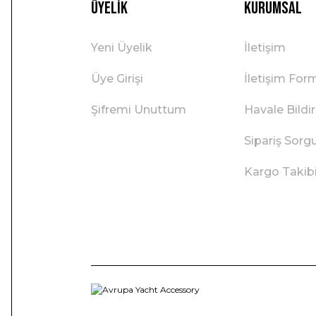
Üyelik
Kurumsal
Yeni Üyelik
İletişim
Üye Girişi
İletişim For
Şifremi Unuttum
Havale Bild
Sipariş Sorg
Kargo Takib