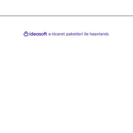
ile
ideasoft
e-
hazırlandı.
ticaret
paketleri