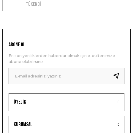
TÜKENDİ
ABONE OL
En son yeniliklerden haberdar olmak için e-bültenimize
abone olabilirsiniz.
Üyelik
Kurumsal