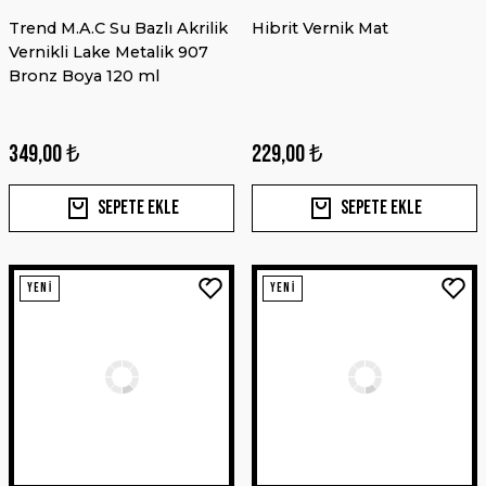
YENİ
Katalizör 75 ml (15x5ml Kutu)
Trend M.A.C Su Bazlı Akrilik
Hibrit Vernik Mat
Vernikli Lake Metalik 907
229,00 ₺
Bronz Boya 120 ml
Sepete Ekle
600,00 ₺
349,00 ₺
229,00 ₺
Sepete Ekle
Sepete Ekle
Sepete Ekle
YENİ
YENİ
YENİ
3M