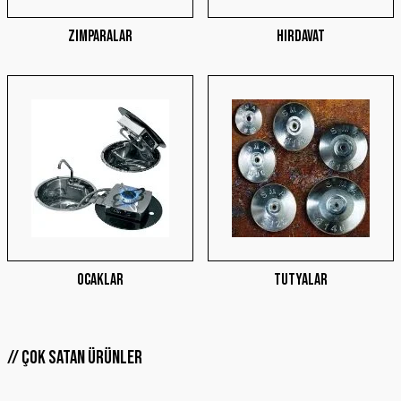
ZIMPARALAR
HIRDAVAT
POLYFORM
6.682,93 ₺
5.680,49 ₺
MADE IN NORWAY SINCE 1955
Sepete Ekle
ÜRÜNLERİ KEŞFET
YENİ
OCAKLAR
TUTYALAR
ÇOK SATAN ÜRÜNLER
AQUACOOL