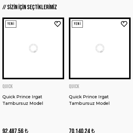
SİZİN İÇİN SEÇTİKLERİMİZ
YENİ
YENİ
POLYFORM
POLYFORM
Usturmaça A2 Beyaz
Usturmaça A1 Kırmızı
AQUACOOL
Aquacool Trend MDFix Ham MDF Astarı 500ml
INTERNATIONAL
TEKNENİZİ BİR PROFESYONEL GİBİ BOYAYIN...
4.549,39 ₺
3.412,04 ₺
QUICK
QUICK
Sepete Ekle
485,00 ₺
Sepete Ekle
ÜRÜNLERİ KEŞFET
Quick Prince Irgat
Quick Prince Irgat
Tambursuz Model
Tambursuz Model
YENİ
Sepete Ekle
YENİ
92.487,56 ₺
70.140,24 ₺