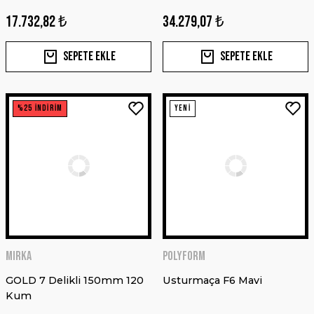
Sepete Ekle
17.732,82 ₺
34.279,07 ₺
YENİ
Sepete Ekle
Sepete Ekle
%25 İNDİRİM
YENİ
MIRKA
POLYFORM
AQUACOOL
GOLD 7 Delikli 150mm 120
Usturmaça F6 Mavi
Kum
Aquacool Trend M.A.C Su Bazlı Taş Beyaz 105