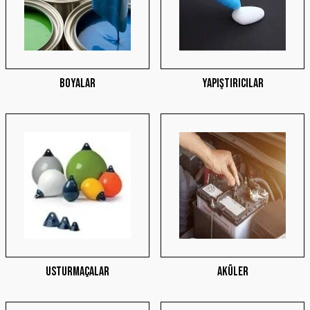
ÜRÜNLERİ KEŞFET
BOYALAR
YAPIŞTIRICILAR
MEGUIARS
Su Tutmayan Sentetik Koruyucu 1.89 M2164
3M
HAYATIN HER ANINDA
7.852,53 ₺
6.674,65 ₺
ÜRÜNLERİ KEŞFET
USTURMAÇALAR
AKÜLER
Sepete Ekle