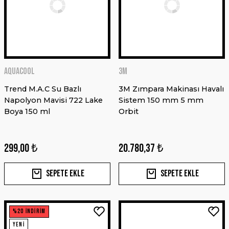
1.284,92 ₺
Sepete Ekle
AQUACOOL
3M
YENİ
MIRKA
Trend M.A.C Su Bazlı
3M Zımpara Makinası Havalı
POLARSHİNE MARİN FİNAL FİNİSAJ 3L
Napolyon Mavisi 722 Lake
Sistem 150 mm 5 mm
Boya 150 ml
Orbit
299,00 ₺
20.780,37 ₺
5.906,74 ₺
AQUACOOL
Sepete Ekle
Sepete Ekle
AX 115 SERTLEŞTİRİCİ
Sepete Ekle
%20 İNDİRİM
YENİ