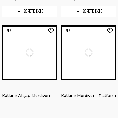
Sepete Ekle
Sepete Ekle
YENİ
YENİ
POLYFORM
Usturmaça Kılıfı F1 15X64 cm
AQUACOOL
311,52 ₺
Aquacool Su Bazlı Tamir Macunu 200 Gr.
Sepete Ekle
Katlanır Ahşap Merdiven
Katlanır Merdivenli Platform
YENİ
195,00 ₺