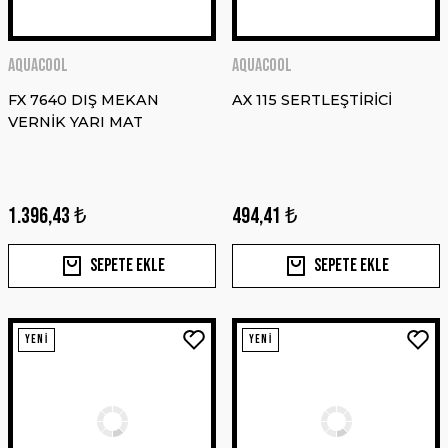
MIRKA
GOLD 7 Delikli 150mm 120 Kum
AQUACOOL
AQUACOOL
FX 7640 DIŞ MEKAN
AX 115 SERTLEŞTİRİCİ
VERNİK YARI MAT
2.154,24 ₺
1.615,68 ₺
1.396,43 ₺
494,41 ₺
Sepete Ekle
%2 İNDİRİM
Sepete Ekle
Sepete Ekle
AQUACOOL
YENİ
FX 7640 DIŞ MEKAN VERNİK YARI MAT
YENİ
YENİ
1.396,43 ₺