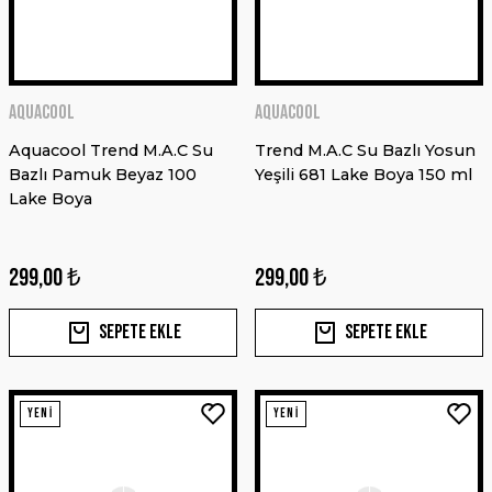
Sepete Ekle
MIRKA
YENİ
AQUACOOL
AQUACOOL
TOZ EMİŞ ÜNİTESİ 1230 L PC 230V
Aquacool Trend M.A.C Su
Trend M.A.C Su Bazlı Yosun
Bazlı Pamuk Beyaz 100
Yeşili 681 Lake Boya 150 ml
Lake Boya
47.520,00 ₺
46.569,60 ₺
299,00 ₺
299,00 ₺
Sepete Ekle
Sepete Ekle
Sepete Ekle
YENİ
AQUACOOL
YENİ
YENİ
FX 7240 DIŞ MEKAN LAKE YARI MAT