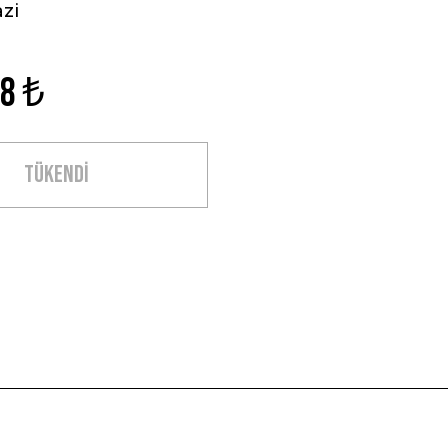
zi
48 ₺
TÜKENDİ