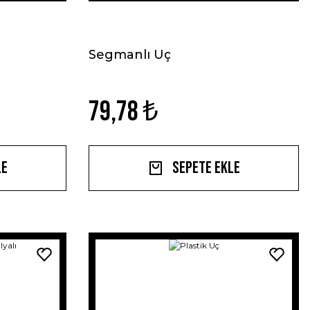
Segmanlı Uç
79,78 ₺
le
Sepete Ekle