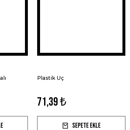
alı
Plastik Uç
71,39 ₺
le
Sepete Ekle