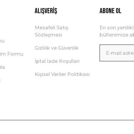
Alışveriş
ABONE OL
Mesafeli Satış
En son yenilik
Sözleşmesi
bültenimize ab
mu
Gizlilik ve Güvenlik
irim Formu
İptal İade Koşullari
ula
Kişisel Veriler Politikası
i