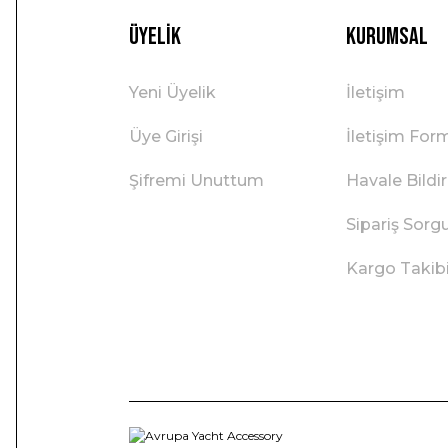
Üyelik
Kurumsal
Yeni Üyelik
İletişim
Üye Girişi
İletişim For
Şifremi Unuttum
Havale Bild
Sipariş Sorg
Kargo Takib