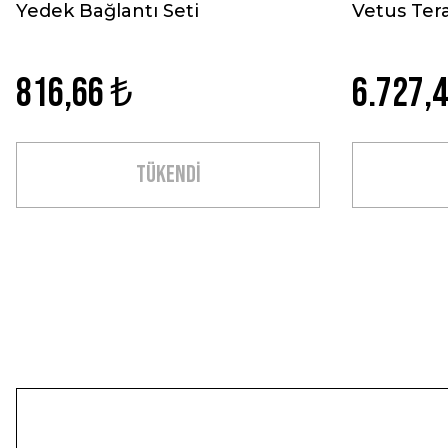
Yedek Bağlantı Seti
Vetus Tera
816,66 ₺
6.727,
TÜKENDİ