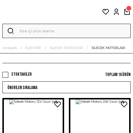
Anasayfa
ELEKTRİK
SİLECEK SİSTEMLERİ
SİLECEK MOTORLARI
Stoktakiler
Toplam 16 ürün