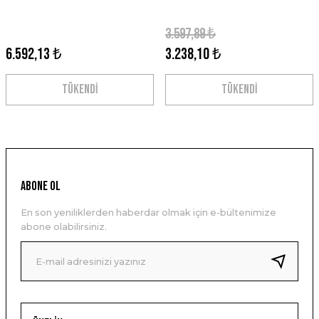
3.597,89 ₺
6.592,13 ₺
3.238,10 ₺
TÜKENDİ
TÜKENDİ
ABONE OL
En son yeniliklerden haberdar olmak için e-bültenimize
abone olabilirsiniz.