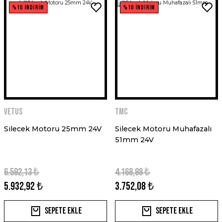
%10 İNDİRİM
%10 İNDİRİM
VETUS
TMC
Silecek Motoru 25mm 24V
Silecek Motoru Muhafazalı
51mm 24V
6.592,13 ₺
4.168,98 ₺
5.932,92 ₺
3.752,08 ₺
Sepete Ekle
Sepete Ekle