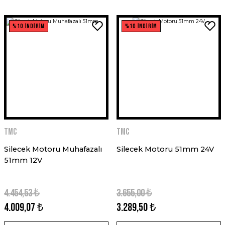
%10 İNDİRİM
%10 İNDİRİM
TMC
TMC
Silecek Motoru Muhafazalı
Silecek Motoru 51mm 24V
51mm 12V
4.454,53 ₺
3.655,00 ₺
4.009,07 ₺
3.289,50 ₺