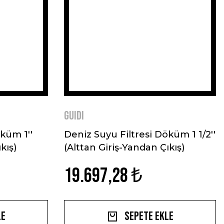
GUIDI
küm 1''
Deniz Suyu Filtresi Döküm 1 1/2''
kış)
(Alttan Giriş-Yandan Çıkış)
19.697,28 ₺
le
Sepete Ekle