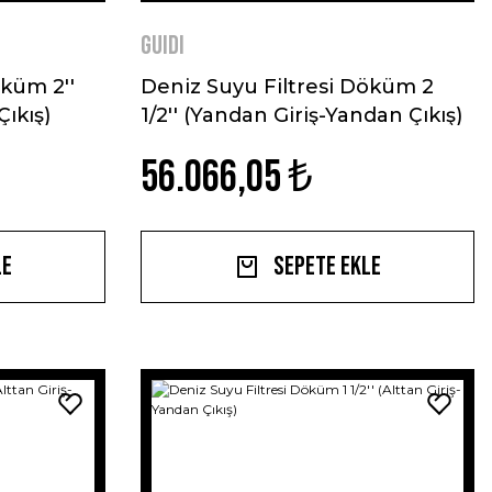
GUIDI
öküm 2''
Deniz Suyu Filtresi Döküm 2
ıkış)
1/2'' (Yandan Giriş-Yandan Çıkış)
56.066,05 ₺
le
Sepete Ekle