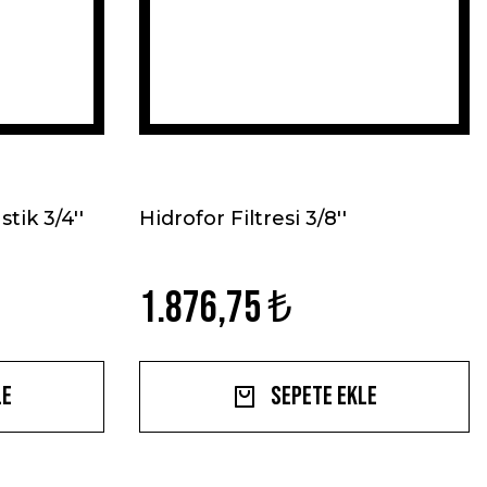
tik 3/4''
Hidrofor Filtresi 3/8''
1.876,75 ₺
le
Sepete Ekle