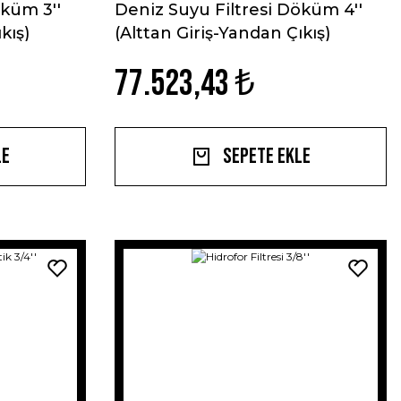
öküm 3''
Deniz Suyu Filtresi Döküm 4''
kış)
(Alttan Giriş-Yandan Çıkış)
77.523,43 ₺
le
Sepete Ekle