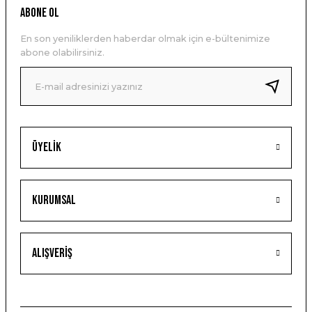
ABONE OL
En son yeniliklerden haberdar olmak için e-bültenimize
abone olabilirsiniz.
Üyelik
Kurumsal
Alışveriş