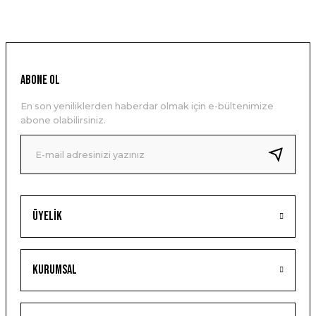
ABONE OL
En son yeniliklerden haberdar olmak için e-bültenimize
abone olabilirsiniz.
Üyelik
Kurumsal