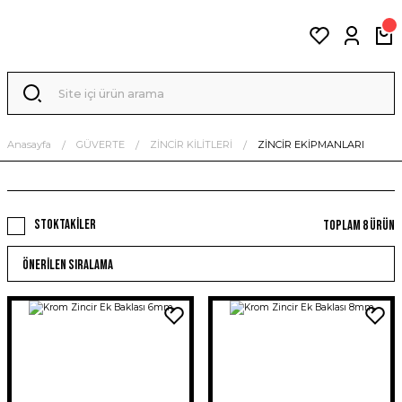
Anasayfa
GÜVERTE
ZİNCİR KİLİTLERİ
ZİNCİR EKİPMANLARI
Stoktakiler
Toplam 8 ürün