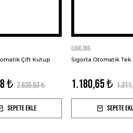
Carling
tomatik Çift Kutup
Sigorta Otomatik Tek
98 ₺
1.180,65 ₺
2.635,53 ₺
1.311
Sepete Ekle
Sepete Ek