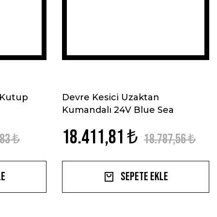
 Kutup
Devre Kesici Uzaktan
Kumandalı 24V Blue Sea
18.411,81 ₺
,83 ₺
18.787,56 ₺
le
Sepete Ekle