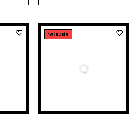
%5 İNDİRİM