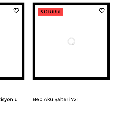
%10 İNDİRİM
zisyonlu
Bep Akü Şalteri 721