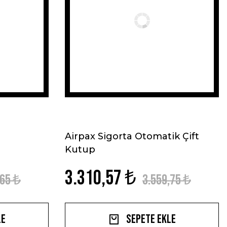
Airpax Sigorta Otomatik Çift
Kutup
3.310,57 ₺
,65 ₺
3.559,75 ₺
le
Sepete Ekle