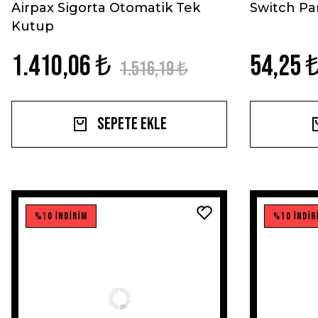
Airpax Sigorta Otomatik Tek
Switch Pa
Kutup
1.410,06 ₺
54,25 
1.516,19 ₺
Sepete Ekle
%10 İNDİRİM
%10 İNDİR