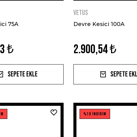
VETUS
ici 75A
Devre Kesici 100A
93 ₺
2.900,54 ₺
Sepete Ekle
Sepete Ek
İM
%10 İNDİRİM