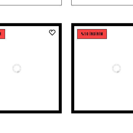
M
%10 İNDİRİM