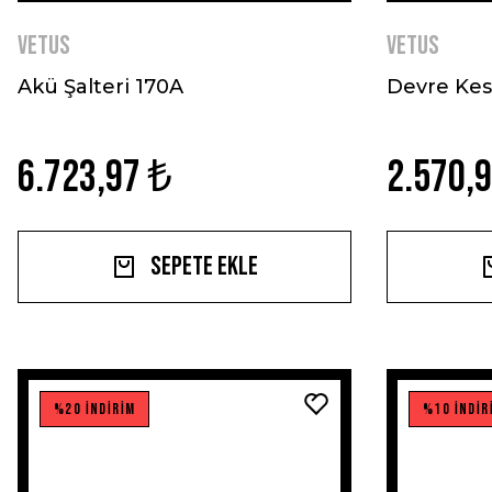
VETUS
VETUS
Akü Şalteri 170A
Devre Kes
6.723,97 ₺
2.570,
Sepete Ekle
%20 İNDİRİM
%10 İNDİR