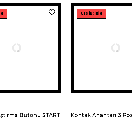
İM
%10 İNDİRİM
ıştırma Butonu START
Kontak Anahtarı 3 Po