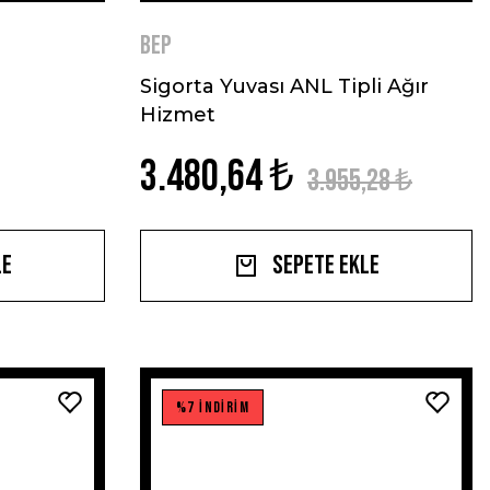
BEP
Sigorta Yuvası ANL Tipli Ağır
Hizmet
3.480,64 ₺
3.955,28 ₺
le
Sepete Ekle
%7 İNDİRİM