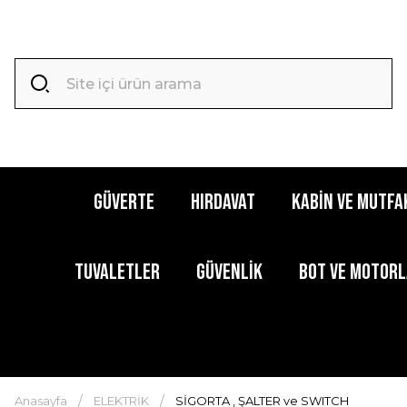
GÜVERTE
HIRDAVAT
KABİN ve MUTFA
TUVALETLER
GÜVENLİK
BOT ve MOTOR
Anasayfa
ELEKTRİK
SİGORTA , ŞALTER ve SWITCH