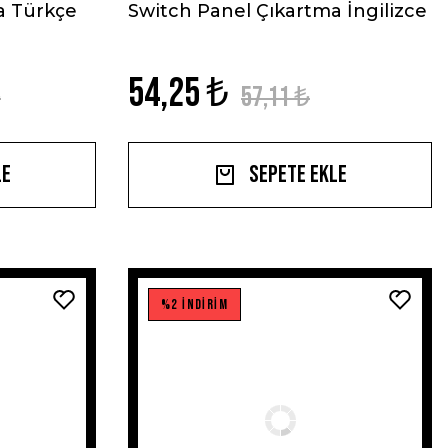
a Türkçe
Switch Panel Çıkartma İngilizce
54,25 ₺
₺
57,11 ₺
le
Sepete Ekle
%2 İNDİRİM