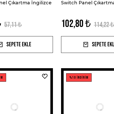
nel Çıkartma İngilizce
Switch Panel Çıkartm
₺
102,80 ₺
57,11 ₺
114,22 
Sepete Ekle
Sepete Ek
İM
%10 İNDİRİM