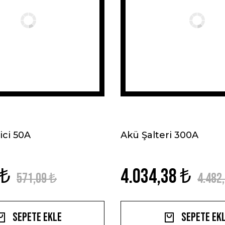
ici 50A
Akü Şalteri 300A
 ₺
4.034,38 ₺
571,09 ₺
4.482
Sepete Ekle
Sepete Ek