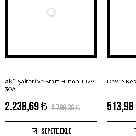
Akü Şalteri ve Start Butonu 12V
Devre Kes
30A
2.238,69 ₺
513,98
2.798,36 ₺
Sepete Ekle