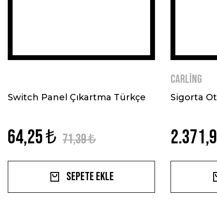
Carling
Switch Panel Çıkartma Türkçe
Sigorta O
64,25 ₺
2.371,
71,39 ₺
Sepete Ekle