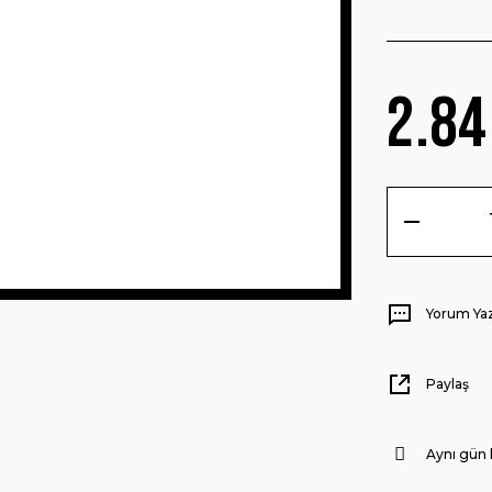
2.84
Yorum Ya
Paylaş
Aynı gün