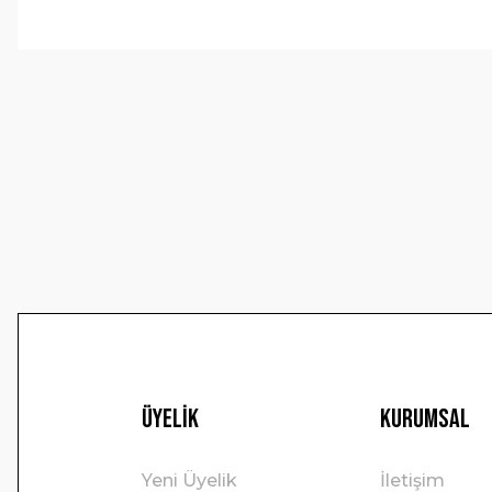
Bu ürünün fiyat bilgisi, resim, ürün açıklamalarında ve 
Görüş ve önerileriniz için teşekkür ederiz.
Ürün resmi kalitesiz, bozuk veya görüntülenemiyor.
Ürün açıklamasında eksik bilgiler bulunuyor.
Ürün bilgilerinde hatalar bulunuyor.
Ürün fiyatı diğer sitelerden daha pahalı.
Bu ürüne benzer farklı alternatifler olmalı.
Üyelik
Kurumsal
Yeni Üyelik
İletişim