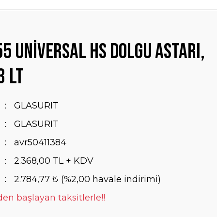
5 Universal HS Dolgu Astarı,
3 lt
GLASURIT
GLASURIT
avr50411384
2.368,00 TL + KDV
2.784,77 ₺ (%2,00 havale indirimi)
en başlayan taksitlerle!!