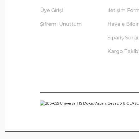
Üye Girişi
İletişim For
Şifremi Unuttum
Havale Bild
Sipariş Sorg
Kargo Takib