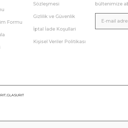
Sözleşmesi
bültenimize ab
mu
Gizlilik ve Güvenlik
irim Formu
İptal İade Koşullari
ula
Kişisel Veriler Politikası
i