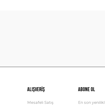
diğer konularda yetersiz gördüğünüz noktaları öneri formunu kullanarak t
Bu ürüne ilk yorumu siz yapın!
Yorum Yaz
Gönder
Alışveriş
ABONE OL
Mesafeli Satış
En son yenilik