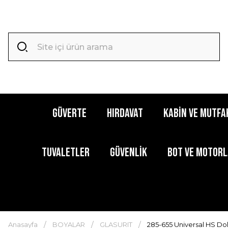
GÜVERTE
HIRDAVAT
KABİN ve MUTFA
TUVALETLER
GÜVENLİK
BOT ve MOTOR
Anasayfa
BOYALAR
GLASURIT
285-655 Universal HS Dolg