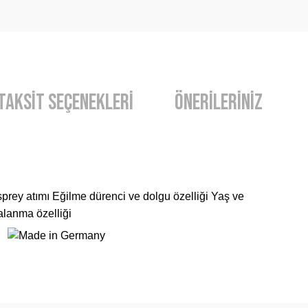
Taksit Seçenekleri
Önerileriniz
rey atımı Eğilme dürenci ve dolgu özelliği Yaş ve
alanma özelliği
diğer konularda yetersiz gördüğünüz noktaları öneri formunu kullanarak t
Bu ürüne ilk yorumu siz yapın!