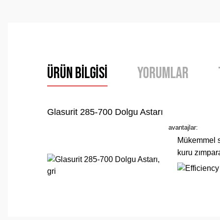
Ürün Bilgisi
Yorumlar
Glasurit 285-700 Dolgu Astarı
avantajlar:
Mükemmel sp
kuru zımpar
Bu ürünün fiyat bilgisi, resim, ürün açıklamalarında ve 
Görüş ve önerileriniz için teşekkür ederiz.