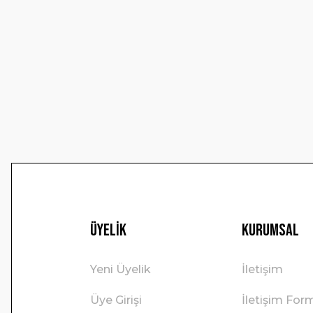
Ürün resmi kalitesiz, bozuk veya görüntülenemiyor.
Ürün açıklamasında eksik bilgiler bulunuyor.
Ürün bilgilerinde hatalar bulunuyor.
Ürün fiyatı diğer sitelerden daha pahalı.
Bu ürüne benzer farklı alternatifler olmalı.
Üyelik
Kurumsal
Yeni Üyelik
İletişim
Üye Girişi
İletişim For