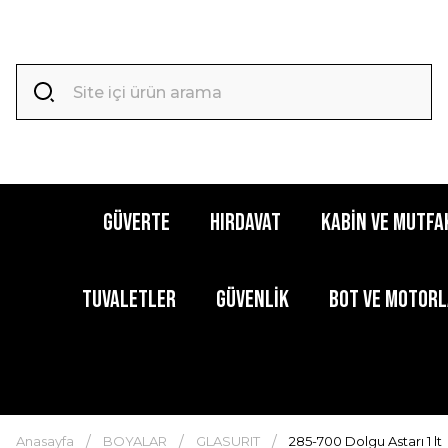
GÜVERTE
HIRDAVAT
KABİN ve MUTFA
TUVALETLER
GÜVENLİK
BOT ve MOTOR
Anasayfa
BOYALAR
GLASURIT
285-700 Dolgu Astarı 1 lt