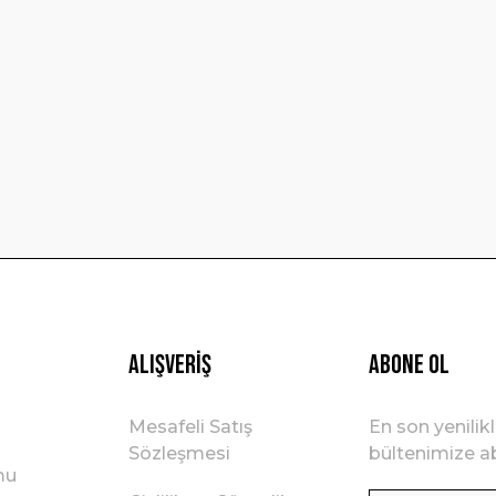
Yorum Yaz
Gönder
Alışveriş
ABONE OL
Mesafeli Satış
En son yenilik
Sözleşmesi
bültenimize ab
mu