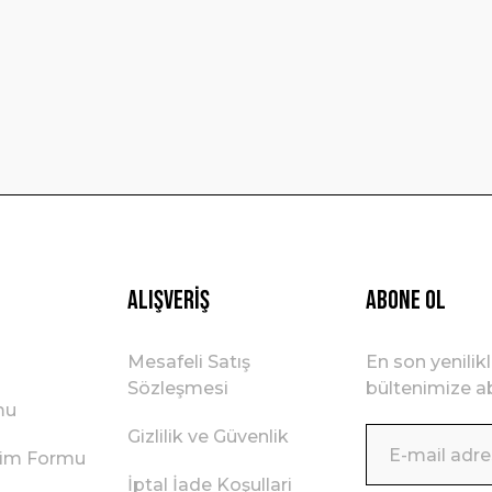
Yorum Yaz
Gönder
Alışveriş
ABONE OL
Mesafeli Satış
En son yenilik
Sözleşmesi
bültenimize ab
mu
Gizlilik ve Güvenlik
irim Formu
İptal İade Koşullari