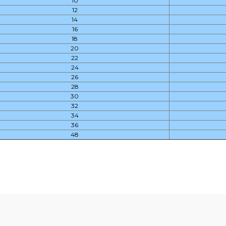
10
12
14
16
18
20
22
24
26
28
30
32
34
36
48
diğer konularda yetersiz gördüğünüz noktaları öneri formunu kullanarak t
Bu ürüne ilk yorumu siz yapın!