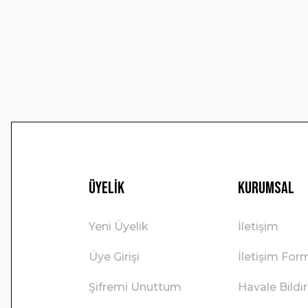
Ürün açıklamasında eksik bilgiler bulunuyor.
Ürün bilgilerinde hatalar bulunuyor.
Ürün fiyatı diğer sitelerden daha pahalı.
Bu ürüne benzer farklı alternatifler olmalı.
Üyelik
Kurumsal
Yeni Üyelik
İletişim
Üye Girişi
İletişim For
Şifremi Unuttum
Havale Bild