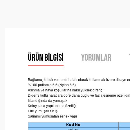
Ürün Bilgisi
Yorumlar
Bağlama, koltuk ve demir halatı olarak kullanmak üzere dizayn edi
%100 poliamid 6.6 (Nylon 6.6)
Aşınma ve hava koşullarına karşı yüksek direnç
Diğer 3 kollu halatlara göre daha güçlü ve fazla esneme özelliği
Islandığında da yumuşak
Kolay kasa yapılabilme özelliği
Elle yumuşak tutuş
Salınımı yumuşatan esnek yapı
Kod No