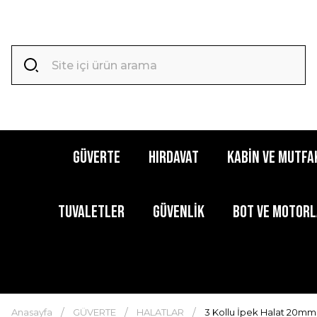
GÜVERTE
HIRDAVAT
KABİN ve MUTFA
TUVALETLER
GÜVENLİK
BOT ve MOTOR
Anasayfa
GÜVERTE
HALATLAR
3 Kollu İpek Halat 20mm