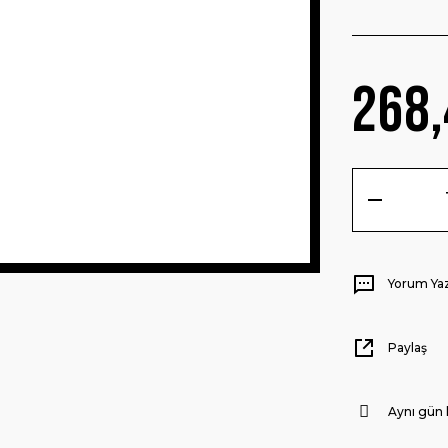
268,
Yorum Ya
Paylaş
Aynı gün