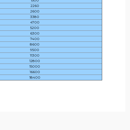
1500
2260
2600
3380
4700
5200
6300
7400
8600
9500
11300
12800
15000
16600
18400
arafımıza iletebilirsiniz.