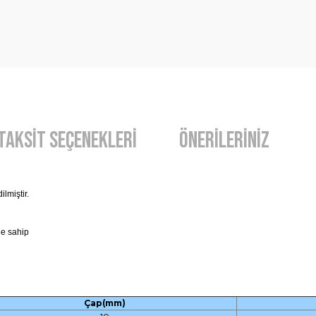
Taksit Seçenekleri
Önerileriniz
lmiştir.
ne sahip
Çap(mm)