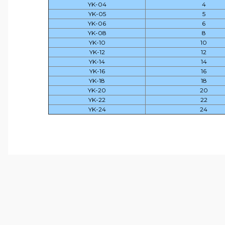
YK-04
4
YK-05
5
YK-06
6
YK-08
8
YK-10
10
YK-12
12
YK-14
14
YK-16
16
YK-18
18
YK-20
20
YK-22
22
YK-24
24
Bu ürünün fiyat bilgisi, resim, ürün açıklamalarında ve 
Görüş ve önerileriniz için teşekkür ederiz.
Ürün resmi kalitesiz, bozuk veya görüntülenemiyor.
Ürün açıklamasında eksik bilgiler bulunuyor.
Ürün bilgilerinde hatalar bulunuyor.
Ürün fiyatı diğer sitelerden daha pahalı.