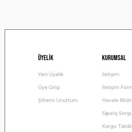
Bu ürüne benzer farklı alternatifler olmalı.
Üyelik
Kurumsal
Yeni Üyelik
İletişim
Üye Girişi
İletişim For
Şifremi Unuttum
Havale Bild
Sipariş Sorg
Kargo Takib