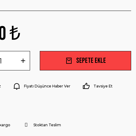
0 ₺
Sepete Ekle
z
Fiyatı Düşünce Haber Ver
Tavsiye Et
 kargo
Stoktan Teslim