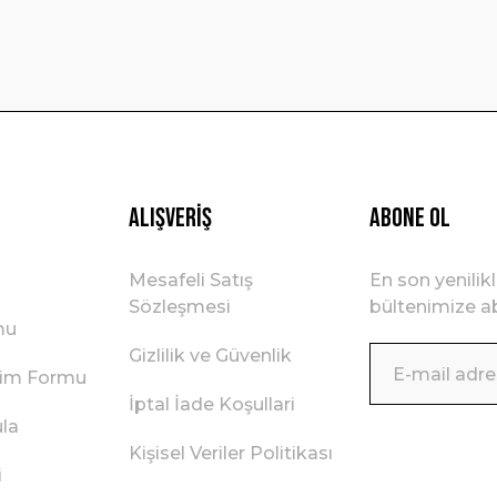
Gönder
Alışveriş
ABONE OL
Mesafeli Satış
En son yenilik
Sözleşmesi
bültenimize ab
mu
Gizlilik ve Güvenlik
irim Formu
İptal İade Koşullari
ula
Kişisel Veriler Politikası
i