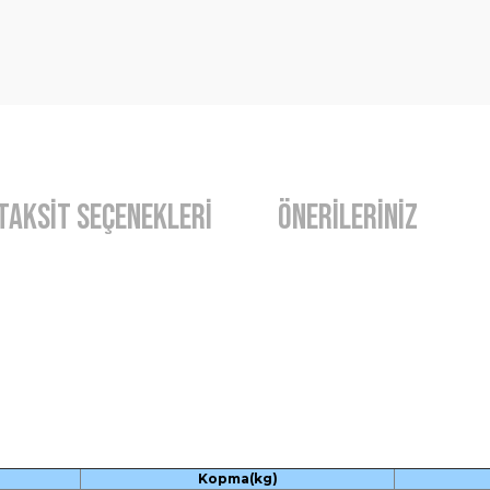
Taksit Seçenekleri
Önerileriniz
Kopma(kg)