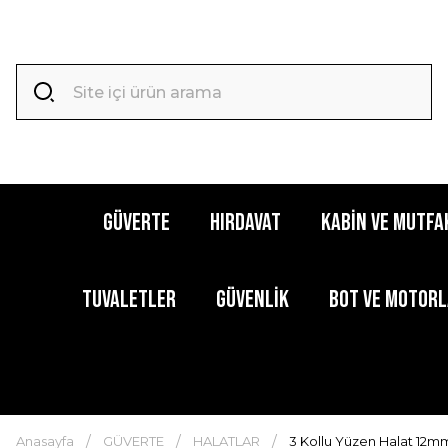
GÜVERTE
HIRDAVAT
KABİN ve MUTFA
TUVALETLER
GÜVENLİK
BOT ve MOTOR
Anasayfa
GÜVERTE
HALATLAR
3 Kollu Yüzen Halat 12m