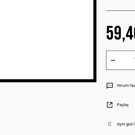
59,4
Yorum Ya
Paylaş
Aynı gün