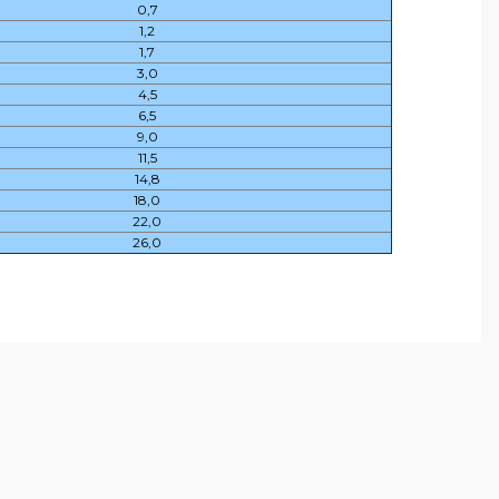
0,7
1,2
1,7
3,0
4,5
6,5
9,0
11,5
14,8
18,0
22,0
26,0
arafımıza iletebilirsiniz.