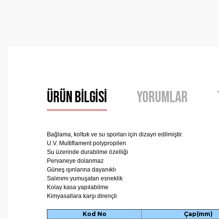
Ürün Bilgisi
Yorumlar
Bağlama, koltuk ve su sporları için dizayn edilmiştir.
U.V. Multiflament polypropilen
Su üzerinde durabilme özelliği
Pervaneye dolanmaz
Güneş ışınlarına dayanıklı
Salınımı yumuşatan esneklik
Kolay kasa yapılabilme
Kimyasallara karşı dirençli
Kod No
Çap(mm)