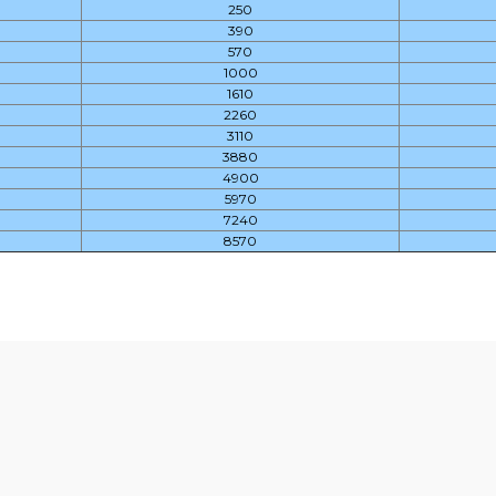
250
390
570
1000
1610
2260
3110
3880
4900
5970
7240
8570
diğer konularda yetersiz gördüğünüz noktaları öneri formunu kullanarak t
Bu ürüne ilk yorumu siz yapın!
Yorum Yaz