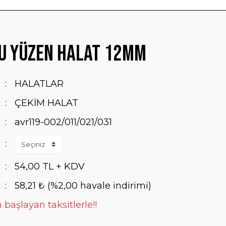
lu Yüzen Halat 12mm
HALATLAR
ÇEKİM HALAT
avr119-002/011/021/031
54,00 TL + KDV
58,21 ₺ (%2,00 havale indirimi)
 başlayan taksitlerle!!