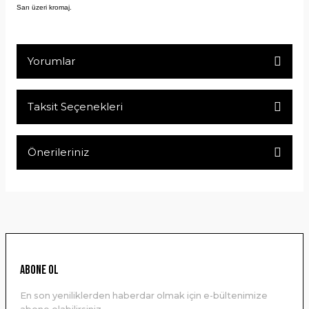
Sarı üzeri kromaj.
Yorumlar
Taksit Seçenekleri
Bu ürüne ilk yorumu siz yapın!
Önerileriniz
Yorum Yaz
Bu ürünün fiyat bilgisi, resim, ürün açıklamalarında ve diğer
konularda yetersiz gördüğünüz noktaları öneri formunu
kullanarak tarafımıza iletebilirsiniz.
Görüş ve önerileriniz için teşekkür ederiz.
Ürün resmi kalitesiz, bozuk veya görüntülenemiyor.
ABONE OL
Ürün açıklamasında eksik bilgiler bulunuyor.
En son yeniliklerden haberdar olmak için e-bültenimize
Ürün bilgilerinde hatalar bulunuyor.