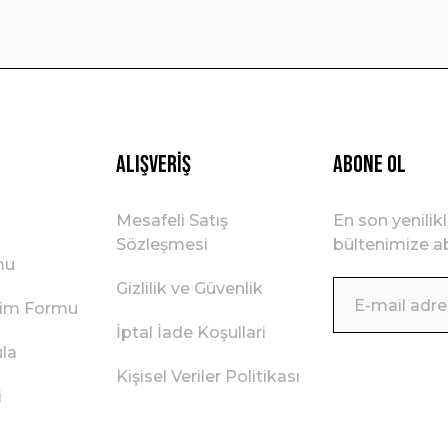
Gönder
Alışveriş
ABONE OL
Mesafeli Satış
En son yenilik
Sözleşmesi
bültenimize ab
mu
Gizlilik ve Güvenlik
irim Formu
İptal İade Koşullari
ula
Kişisel Veriler Politikası
i