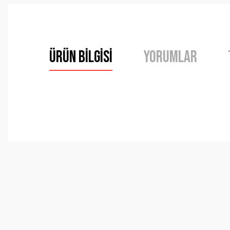
Ürün Bilgisi
Yorumlar
Bu ürünün fiyat bilgisi, resim, ürün açıklamalarında ve 
Görüş ve önerileriniz için teşekkür ederiz.
Ürün resmi kalitesiz, bozuk veya görüntülenemiyor.
Ürün açıklamasında eksik bilgiler bulunuyor.
Ürün bilgilerinde hatalar bulunuyor.
Ürün fiyatı diğer sitelerden daha pahalı.
Bu ürüne benzer farklı alternatifler olmalı.