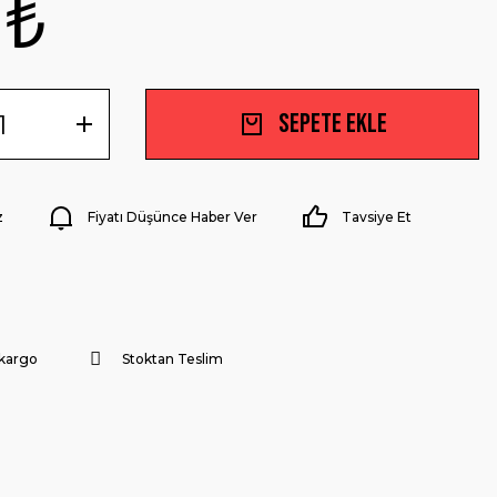
 ₺
Sepete Ekle
z
Fiyatı Düşünce Haber Ver
Tavsiye Et
 kargo
Stoktan Teslim