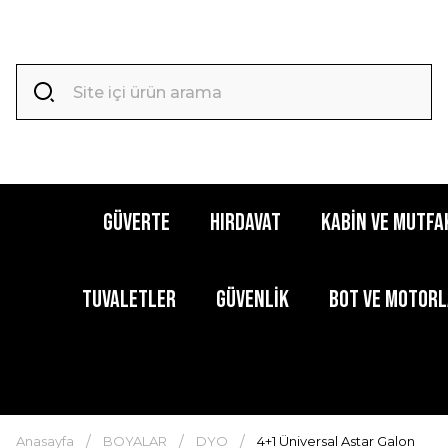
GÜVERTE
HIRDAVAT
KABİN ve MUTFA
TUVALETLER
GÜVENLİK
BOT ve MOTOR
Anasayfa
BOYALAR
DYO
4+1 Üniversal Astar Galon