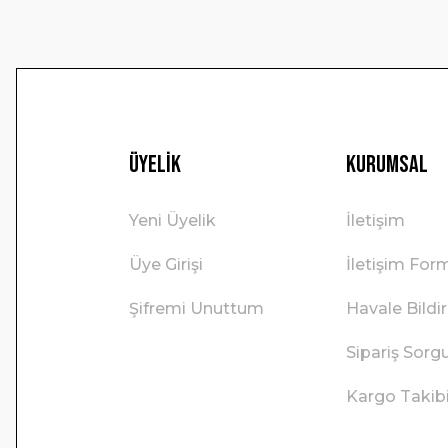
Üyelik
Kurumsal
Yeni Üyelik
İletişim
Üye Girişi
İletişim For
Şifremi Unuttum
Havale Bild
Sipariş Sorg
Kargo Takib