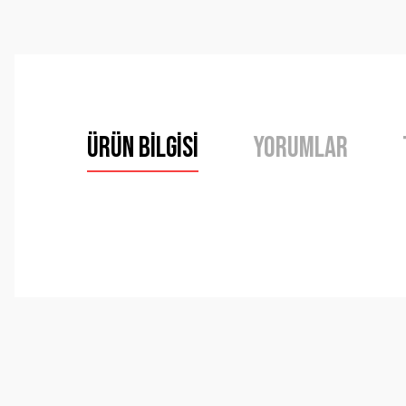
Ürün Bilgisi
Yorumlar
Bu ürünün fiyat bilgisi, resim, ürün açıklamalarında ve 
Görüş ve önerileriniz için teşekkür ederiz.
Ürün resmi kalitesiz, bozuk veya görüntülenemiyor.
Ürün açıklamasında eksik bilgiler bulunuyor.
Ürün bilgilerinde hatalar bulunuyor.