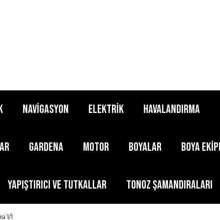
K
NAVİGASYON
ELEKTRİK
HAVALANDIRMA
LAR
GARDENA
MOTOR
BOYALAR
BOYA EKİ
YAPIŞTIRICI ve TUTKALLAR
TONOZ ŞAMANDIRALARI
i 1/1