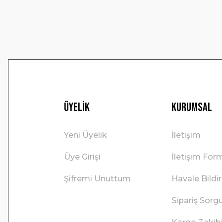
Ürün fiyatı diğer sitelerden daha pahalı.
Bu ürüne benzer farklı alternatifler olmalı.
Üyelik
Kurumsal
Yeni Üyelik
İletişim
Üye Girişi
İletişim For
Şifremi Unuttum
Havale Bild
Sipariş Sorg