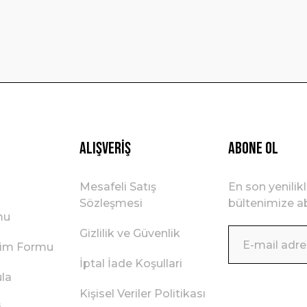
Gönder
Alışveriş
ABONE OL
Mesafeli Satış
En son yenilik
Sözleşmesi
bültenimize ab
mu
Gizlilik ve Güvenlik
irim Formu
İptal İade Koşullari
ula
Kişisel Veriler Politikası