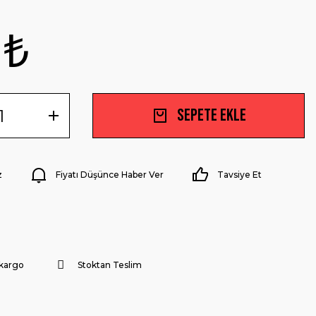
 ₺
Sepete Ekle
z
Fiyatı Düşünce Haber Ver
Tavsiye Et
 kargo
Stoktan Teslim