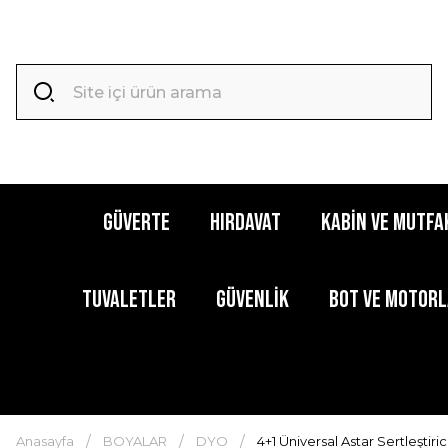
GÜVERTE
HIRDAVAT
KABİN ve MUTFA
TUVALETLER
GÜVENLİK
BOT ve MOTOR
Anasayfa
BOYALAR
DYO
4+1 Üniversal Astar Sertleştiricis