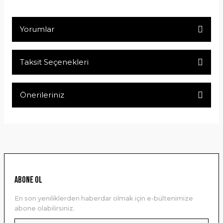
Yorumlar
Taksit Seçenekleri
Bu ürüne ilk yorumu siz yapın!
Önerileriniz
Yorum Yaz
Bu ürünün fiyat bilgisi, resim, ürün açıklamalarında ve diğer
konularda yetersiz gördüğünüz noktaları öneri formunu
kullanarak tarafımıza iletebilirsiniz.
Görüş ve önerileriniz için teşekkür ederiz.
Ürün resmi kalitesiz, bozuk veya görüntülenemiyor.
ABONE OL
Ürün açıklamasında eksik bilgiler bulunuyor.
En son yeniliklerden haberdar olmak için e-bültenimize
Ürün bilgilerinde hatalar bulunuyor.
abone olabilirsiniz.
Ürün fiyatı diğer sitelerden daha pahalı.