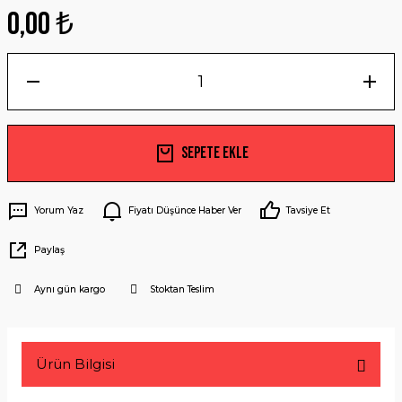
0,00 ₺
Sepete Ekle
Yorum Yaz
Fiyatı Düşünce Haber Ver
Tavsiye Et
Paylaş
Aynı gün kargo
Stoktan Teslim
Ürün Bilgisi