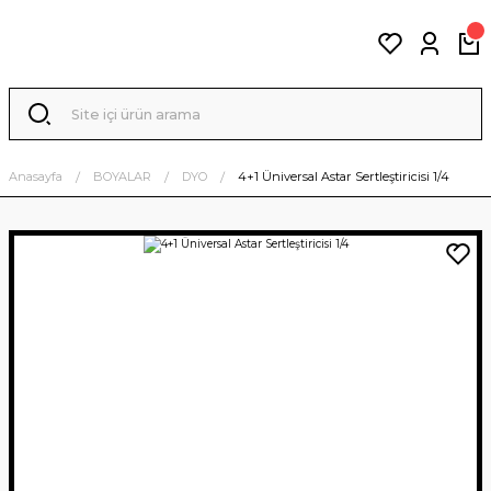
Anasayfa
BOYALAR
DYO
4+1 Üniversal Astar Sertleştiricisi 1/4