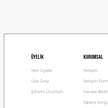
Ürün fiyatı diğer sitelerden daha pahalı.
Bu ürüne benzer farklı alternatifler olmalı.
Üyelik
Kurumsal
Yeni Üyelik
İletişim
Üye Girişi
İletişim For
Şifremi Unuttum
Havale Bild
Sipariş Sorg