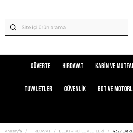
GÜVERTE
HIRDAVAT
KABİN ve MUTFA
TUVALETLER
GÜVENLİK
BOT ve MOTOR
Anasayfa
HIRDAVAT
ELEKTRİKLİ EL ALETLERİ
4327 Deku