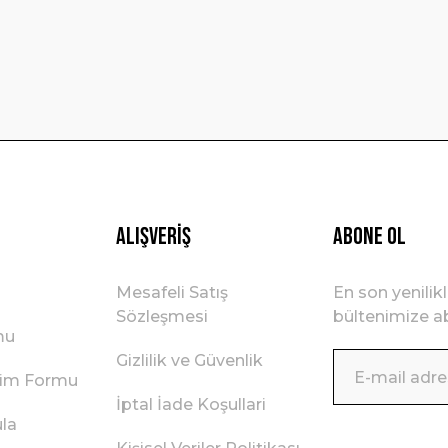
Gönder
Alışveriş
ABONE OL
Mesafeli Satış
En son yenilik
Sözleşmesi
bültenimize ab
mu
Gizlilik ve Güvenlik
irim Formu
İptal İade Koşullari
ula