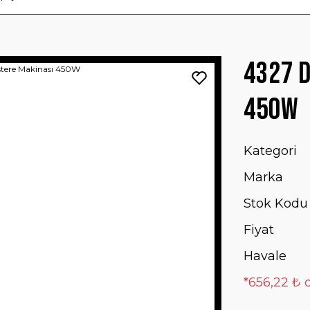
4327 D
450W
Kategori
Marka
Stok Kodu
Fiyat
Havale
*656,22 ₺ d