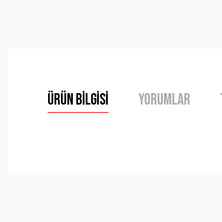
Ürün Bilgisi
Yorumlar
Bu ürünün fiyat bilgisi, resim, ürün açıklamalarında ve 
Görüş ve önerileriniz için teşekkür ederiz.
Ürün resmi kalitesiz, bozuk veya görüntülenemiyor.
Ürün açıklamasında eksik bilgiler bulunuyor.
Ürün bilgilerinde hatalar bulunuyor.