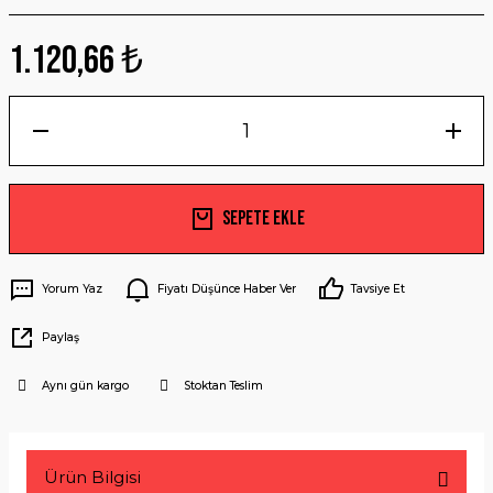
1.120,66 ₺
Sepete Ekle
Yorum Yaz
Fiyatı Düşünce Haber Ver
Tavsiye Et
Paylaş
Aynı gün kargo
Stoktan Teslim
Ürün Bilgisi