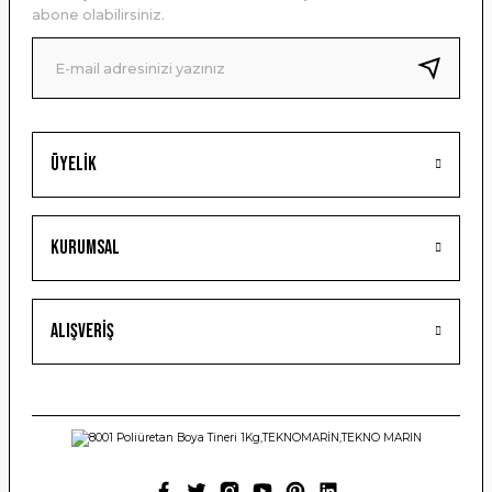
Ürün bilgilerinde hatalar bulunuyor.
abone olabilirsiniz.
Ürün fiyatı diğer sitelerden daha pahalı.
Bu ürüne benzer farklı alternatifler olmalı.
Üyelik
Gönder
Kurumsal
Alışveriş