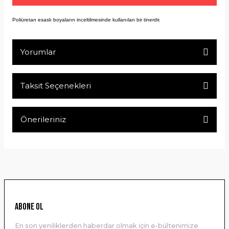
Poliüretan esaslı boyaların inceltilmesinde kullanılan bir tinerdir.
Yorumlar
Taksit Seçenekleri
Bu ürüne ilk yorumu siz yapın!
Önerileriniz
Yorum Yaz
Bu ürünün fiyat bilgisi, resim, ürün açıklamalarında ve diğer
konularda yetersiz gördüğünüz noktaları öneri formunu
kullanarak tarafımıza iletebilirsiniz.
Görüş ve önerileriniz için teşekkür ederiz.
Ürün resmi kalitesiz, bozuk veya görüntülenemiyor.
ABONE OL
Ürün açıklamasında eksik bilgiler bulunuyor.
En son yeniliklerden haberdar olmak için e-bültenimize