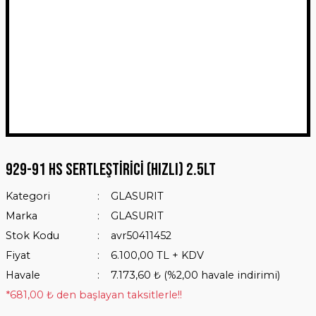
929-91 HS Sertleştirici (Hızlı) 2.5Lt
Kategori
GLASURIT
Marka
GLASURIT
Stok Kodu
avr50411452
Fiyat
6.100,00 TL + KDV
Havale
7.173,60 ₺ (%2,00 havale indirimi)
*681,00 ₺ den başlayan taksitlerle!!