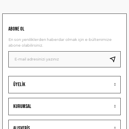
konularda yetersiz gördüğünüz noktaları öneri formunu
kullanarak tarafımıza iletebilirsiniz.
Görüş ve önerileriniz için teşekkür ederiz.
Ürün resmi kalitesiz, bozuk veya görüntülenemiyor.
ABONE OL
Ürün açıklamasında eksik bilgiler bulunuyor.
En son yeniliklerden haberdar olmak için e-bültenimize
Ürün bilgilerinde hatalar bulunuyor.
abone olabilirsiniz.
Ürün fiyatı diğer sitelerden daha pahalı.
Bu ürüne benzer farklı alternatifler olmalı.
Üyelik
Gönder
Kurumsal
Alışveriş