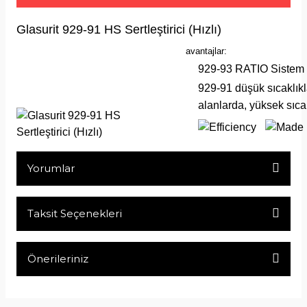
Glasurit 929-91 HS Sertleştirici (Hızlı)
avantajlar:
929-93 RATIO Sistem
929-91 düşük sıcaklıkl
alanlarda, yüksek sıca
Yorumlar
Taksit Seçenekleri
Bu ürüne ilk yorumu siz yapın!
Önerileriniz
Yorum Yaz
Bu ürünün fiyat bilgisi, resim, ürün açıklamalarında ve diğer