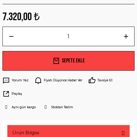
7.320,00 ₺
Sepete Ekle
Yorum Yaz
Fiyatı Düşünce Haber Ver
Tavsiye Et
Paylaş
Aynı gün kargo
Stoktan Teslim
Ürün Bilgisi