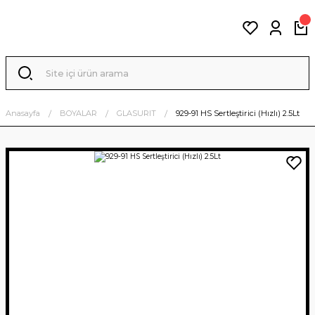
Anasayfa
BOYALAR
GLASURIT
929-91 HS Sertleştirici (Hızlı) 2.5Lt