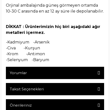
Orjinal ambalajında güneş görmeyen ortamda
10-30 C arasında en az 12 ay süre ile depolanabilir.
DİKKAT : Ürünlerimizin hiç biri aşağıdaki ağır
metalleri içermez.
-Kadmiyum -Arsenik
-Civa -Kurşun
-Krom -Antimon
-Selenyum -Baryum
Yorumlar
Taksit Seçenekleri
Bu ürüne ilk yorumu siz yapın!
Önerileriniz
Yorum Yaz