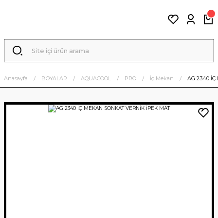
Anasayfa
BOYALAR
AQUACOOL
PRO
İç Mekan
AG 2340 İ