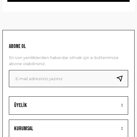
Bu ürünün fiyat bilgisi, resim, ürün açıklamalarında ve diğer
konularda yetersiz gördüğünüz noktaları öneri formunu
kullanarak tarafımıza iletebilirsiniz.
Görüş ve önerileriniz için teşekkür ederiz.
Ürün resmi kalitesiz, bozuk veya görüntülenemiyor.
ABONE OL
Ürün açıklamasında eksik bilgiler bulunuyor.
En son yeniliklerden haberdar olmak için e-bültenimize
Ürün bilgilerinde hatalar bulunuyor.
abone olabilirsiniz.
Ürün fiyatı diğer sitelerden daha pahalı.
Bu ürüne benzer farklı alternatifler olmalı.
Üyelik
Gönder
Kurumsal