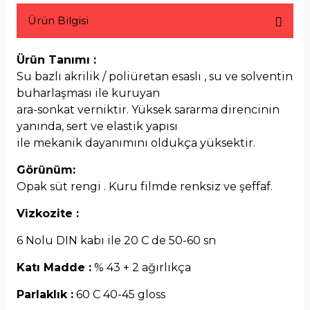
Ürün Bilgisi
Ürün Tanımı :
Su bazlı akrilik / poliüretan esaslı , su ve solventin
buharlaşması ile kuruyan
ara-sonkat verniktir. Yüksek sararma direncinin
yanında, sert ve elastik yapısı
ile mekanik dayanımını oldukça yüksektir.
Görünüm:
Opak süt rengi . Kuru filmde renksiz ve şeffaf.
Vizkozite :
6 Nolu DIN kabı ile 20 C de 50-60 sn
Katı Madde :
% 43 + 2 ağırlıkça
Parlaklık :
60 C 40-45 gloss