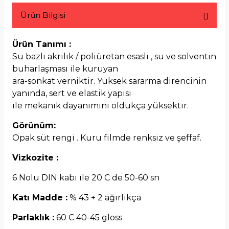
Ürün Bilgisi
Ürün Tanımı :
Su bazlı akrilik / poliüretan esaslı , su ve solventin
buharlaşması ile kuruyan
ara-sonkat verniktir. Yüksek sararma direncinin
yanında, sert ve elastik yapısı
ile mekanik dayanımını oldukça yüksektir.
Görünüm:
Opak süt rengi . Kuru filmde renksiz ve şeffaf.
Vizkozite :
6 Nolu DIN kabı ile 20 C de 50-60 sn
Katı Madde :
% 43 + 2 ağırlıkça
Parlaklık :
60 C 40-45 gloss