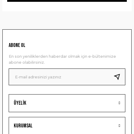
Bu ürünün fiyat bilgisi, resim, ürün açıklamalarında ve diğer
konularda yetersiz gördüğünüz noktaları öneri formunu
kullanarak tarafımıza iletebilirsiniz.
Görüş ve önerileriniz için teşekkür ederiz.
Ürün resmi kalitesiz, bozuk veya görüntülenemiyor.
ABONE OL
Ürün açıklamasında eksik bilgiler bulunuyor.
En son yeniliklerden haberdar olmak için e-bültenimize
Ürün bilgilerinde hatalar bulunuyor.
abone olabilirsiniz.
Ürün fiyatı diğer sitelerden daha pahalı.
Bu ürüne benzer farklı alternatifler olmalı.
Üyelik
Gönder
Kurumsal