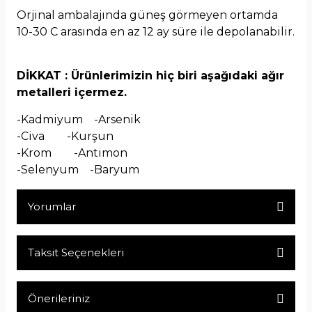
Orjinal ambalajında güneş görmeyen ortamda
10-30 C arasında en az 12 ay süre ile depolanabilir.
DİKKAT : Ürünlerimizin hiç biri aşağıdaki ağır
metalleri içermez.
-Kadmiyum -Arsenik
-Civa -Kurşun
-Krom -Antimon
-Selenyum -Baryum
Yorumlar
Taksit Seçenekleri
Bu ürüne ilk yorumu siz yapın!
Önerileriniz
Yorum Yaz