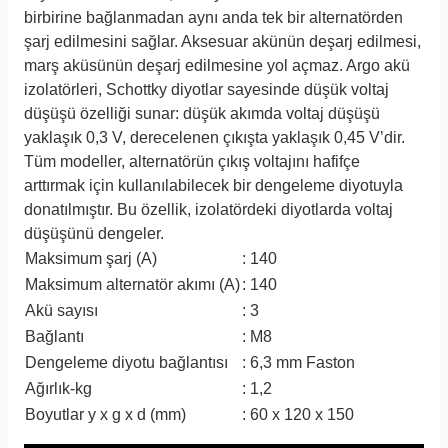
birbirine bağlanmadan aynı anda tek bir alternatörden
şarj edilmesini sağlar. Aksesuar akünün deşarj edilmesi,
marş
aküsünün deşarj edilmesine yol açmaz. Argo akü
izolatörleri, Schottky diyotlar sayesinde düşük voltaj
düşüşü özelliği sunar: düşük akımda voltaj düşüşü
yaklaşık 0,3 V, derecelenen çıkışta yaklaşık 0,45 V’dir.
Tüm modeller, alternatörün çıkış voltajını hafifçe
arttırmak için kullanılabilecek bir dengeleme diyotuyla
donatılmıştır. Bu özellik, izolatördeki diyotlarda voltaj
düşüşünü
dengeler.
Maksimum şarj (A)
: 140
Maksimum alternatör akımı (A)
: 140
Akü sayısı
: 3
Bağlantı
: M8
Dengeleme diyotu bağlantısı
: 6,3 mm Faston
Ağırlık-kg
: 1,2
Boyutlar y x g x d (mm)
: 60 x 120 x 150