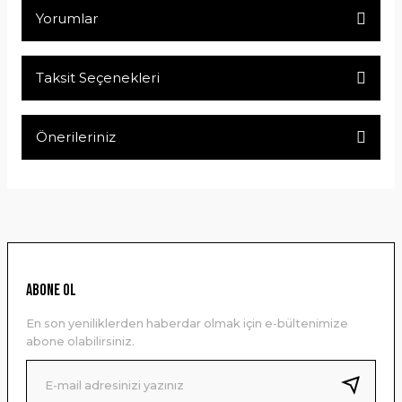
Yorumlar
Taksit Seçenekleri
Bu ürüne ilk yorumu siz yapın!
Önerileriniz
Yorum Yaz
Bu ürünün fiyat bilgisi, resim, ürün açıklamalarında ve diğer
konularda yetersiz gördüğünüz noktaları öneri formunu
kullanarak tarafımıza iletebilirsiniz.
Görüş ve önerileriniz için teşekkür ederiz.
Ürün resmi kalitesiz, bozuk veya görüntülenemiyor.
ABONE OL
Ürün açıklamasında eksik bilgiler bulunuyor.
En son yeniliklerden haberdar olmak için e-bültenimize
Ürün bilgilerinde hatalar bulunuyor.
abone olabilirsiniz.
Ürün fiyatı diğer sitelerden daha pahalı.
Bu ürüne benzer farklı alternatifler olmalı.