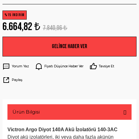
%15 İNDİRİM
6.664,82 ₺
7.840,96 ₺
Gelince Haber Ver
Yorum Yaz
Fiyatı Düşünce Haber Ver
Tavsiye Et
Paylaş
Ürün Bilgisi
Victron Argo Diyot 140A Akü İzolatörü 140-3AC
Diyot akü izolatörleri, iki veya daha fazla akünün