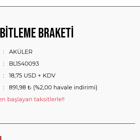
bitleme Braketi
AKÜLER
BL1540093
18,75 USD + KDV
891,98 ₺ (%2,00 havale indirimi)
n başlayan taksitlerle!!