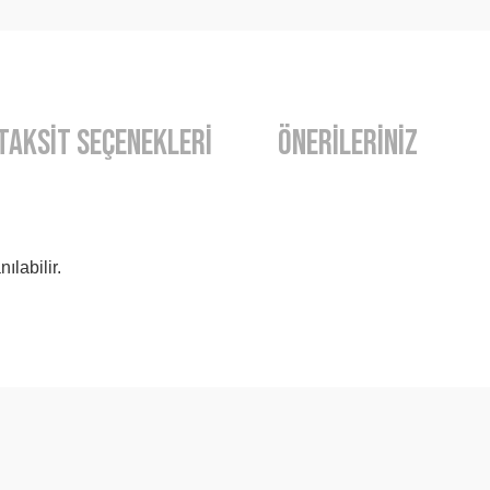
Taksit Seçenekleri
Önerileriniz
ılabilir.
diğer konularda yetersiz gördüğünüz noktaları öneri formunu kullanarak t
Bu ürüne ilk yorumu siz yapın!
Yorum Yaz