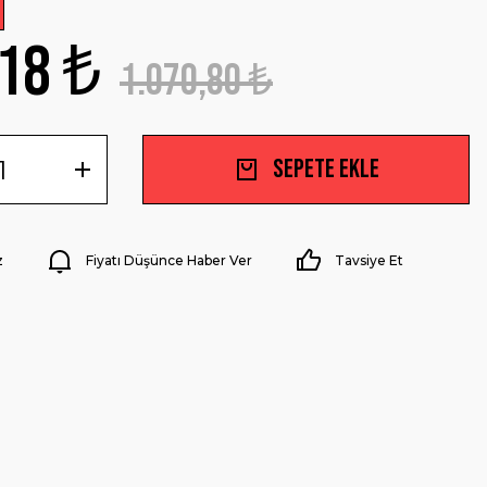
18 ₺
1.070,80 ₺
Sepete Ekle
z
Fiyatı Düşünce Haber Ver
Tavsiye Et