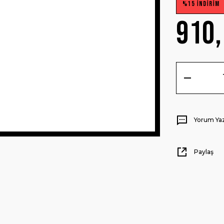
%15 İNDİRİM
910,
Yorum Ya
Paylaş