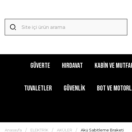
GÜVERTE
HIRDAVAT
KABİN ve MUTFA
TUVALETLER
GÜVENLİK
BOT ve MOTOR
Anasayfa
ELEKTRİK
AKÜLER
Akü Sabitleme Braketi