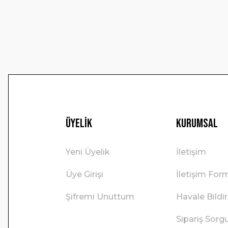
Ürün bilgilerinde hatalar bulunuyor.
Ürün fiyatı diğer sitelerden daha pahalı.
Bu ürüne benzer farklı alternatifler olmalı.
Üyelik
Kurumsal
Yeni Üyelik
İletişim
Üye Girişi
İletişim For
Şifremi Unuttum
Havale Bild
Sipariş Sorg