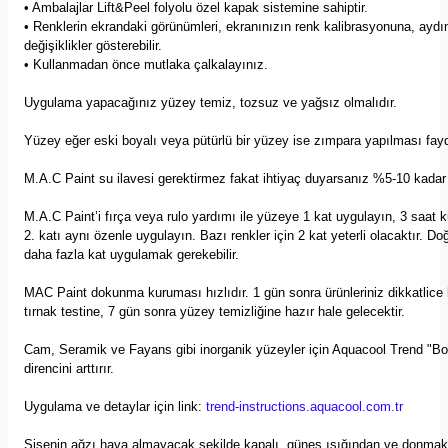
• Ambalajlar Lift&Peel folyolu özel kapak sistemine sahiptir.
• Renklerin ekrandaki görünümleri, ekranınızın renk kalibrasyonuna, aydı
değişiklikler gösterebilir.
• Kullanmadan önce mutlaka çalkalayınız.
Uygulama yapacağınız yüzey temiz, tozsuz ve yağsız olmalıdır.
Yüzey eğer eski boyalı veya pütürlü bir yüzey ise zımpara yapılması fayda
M.A.C Paint su ilavesi gerektirmez fakat ihtiyaç duyarsanız %5-10 kadar su
M.A.C Paint’i fırça veya rulo yardımı ile yüzeye 1 kat uygulayın, 3 saat
2. katı aynı özenle uygulayın. Bazı renkler için 2 kat yeterli olacaktır. Doğ
daha fazla kat uygulamak gerekebilir.
MAC Paint dokunma kuruması hızlıdır. 1 gün sonra ürünleriniz dikkatlice ku
tırnak testine, 7 gün sonra yüzey temizliğine hazır hale gelecektir.
Cam, Seramik ve Fayans gibi inorganik yüzeyler için Aquacool Trend "Bo
direncini arttırır.
Uygulama ve detaylar için link:
trend-instructions.aquacool.com.tr
Şişenin ağzı hava almayacak şekilde kapalı, güneş ışığından ve donmak