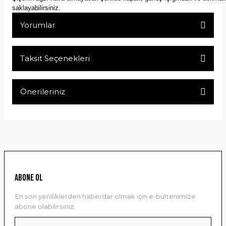
saklayabilirsiniz.
Yorumlar
Taksit Seçenekleri
Bu ürüne ilk yorumu siz yapın!
Önerileriniz
Yorum Yaz
Bu ürünün fiyat bilgisi, resim, ürün açıklamalarında ve diğer
konularda yetersiz gördüğünüz noktaları öneri formunu
kullanarak tarafımıza iletebilirsiniz.
Görüş ve önerileriniz için teşekkür ederiz.
Ürün resmi kalitesiz, bozuk veya görüntülenemiyor.
ABONE OL
Ürün açıklamasında eksik bilgiler bulunuyor.
En son yeniliklerden haberdar olmak için e-bültenimize
Ürün bilgilerinde hatalar bulunuyor.
abone olabilirsiniz.
Ürün fiyatı diğer sitelerden daha pahalı.