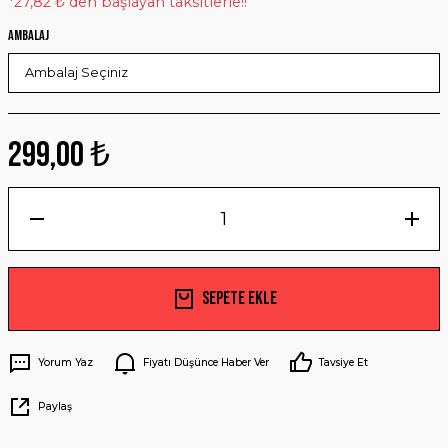
*27,82 ₺ den başlayan taksitlerle!!
Ambalaj
299,00 ₺
Sepete Ekle
Yorum Yaz
Fiyatı Düşünce Haber Ver
Tavsiye Et
Paylaş