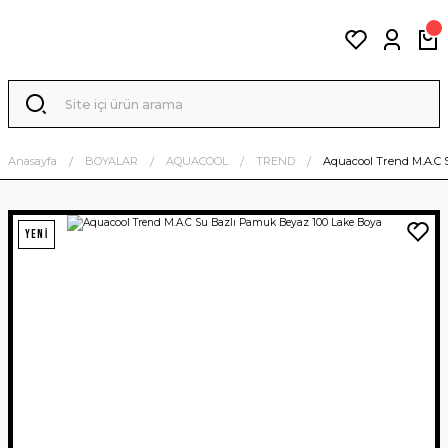
Anasayfa
BOYALAR
AQUACOOL
TREND
Aquacool Trend M.A.C 
YENİ