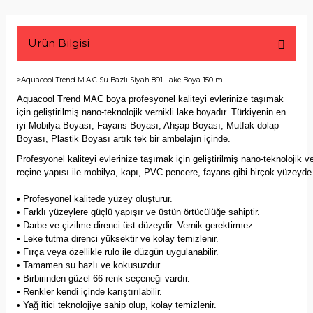
Ürün Bilgisi
>Aquacool Trend M.A.C Su Bazlı Siyah 891 Lake Boya 150 ml
Aquacool Trend MAC boya profesyonel kaliteyi evlerinize taşımak
için geliştirilmiş nano-teknolojik vernikli lake boyadır. Türkiyenin en
iyi Mobilya Boyası, Fayans Boyası, Ahşap Boyası, Mutfak dolap
Boyası, Plastik Boyası artık tek bir ambelajın içinde.
Profesyonel kaliteyi evlerinize taşımak için geliştirilmiş nano-teknolojik v
reçine yapısı ile mobilya, kapı, PVC pencere, fayans gibi birçok yüzeyde g
• Profesyonel kalitede yüzey oluşturur.
• Farklı yüzeylere güçlü yapışır ve üstün örtücülüğe sahiptir.
• Darbe ve çizilme direnci üst düzeydir. Vernik gerektirmez.
• Leke tutma direnci yüksektir ve kolay temizlenir.
• Fırça veya özellikle rulo ile düzgün uygulanabilir.
• Tamamen su bazlı ve kokusuzdur.
• Birbirinden güzel 66 renk seçeneği vardır.
• Renkler kendi içinde karıştırılabilir.
• Yağ itici teknolojiye sahip olup, kolay temizlenir.