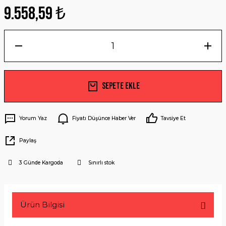
9.558,59 ₺
Sepete Ekle
Yorum Yaz
Fiyatı Düşünce Haber Ver
Tavsiye Et
Paylaş
3 Günde Kargoda
Sınırlı stok
Ürün Bilgisi