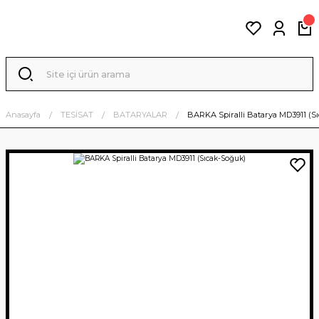
Anasayfa
TESİSAT
BATARYALAR
BARKA Spiralli Batarya MD3911 (S