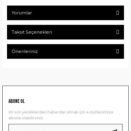
Yorumlar
Taksit Seçenekleri
Bu ürüne ilk yorumu siz yapın!
Önerileriniz
Yorum Yaz
Bu ürünün fiyat bilgisi, resim, ürün açıklamalarında ve diğer
konularda yetersiz gördüğünüz noktaları öneri formunu
kullanarak tarafımıza iletebilirsiniz.
Görüş ve önerileriniz için teşekkür ederiz.
Ürün resmi kalitesiz, bozuk veya görüntülenemiyor.
ABONE OL
Ürün açıklamasında eksik bilgiler bulunuyor.
En son yeniliklerden haberdar olmak için e-bültenimize
Ürün bilgilerinde hatalar bulunuyor.
abone olabilirsiniz.
Ürün fiyatı diğer sitelerden daha pahalı.