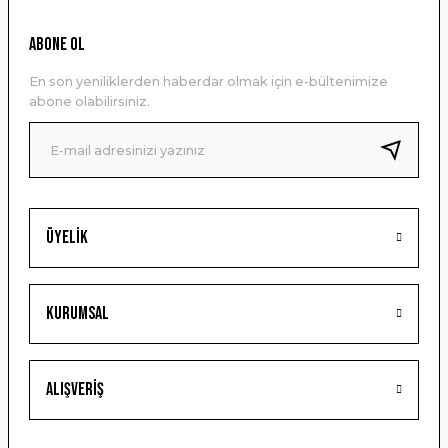
Ürün resmi kalitesiz, bozuk veya görüntülenemiyor.
ABONE OL
Ürün açıklamasında eksik bilgiler bulunuyor.
En son yeniliklerden haberdar olmak için e-bültenimize
Ürün bilgilerinde hatalar bulunuyor.
abone olabilirsiniz.
Ürün fiyatı diğer sitelerden daha pahalı.
Bu ürüne benzer farklı alternatifler olmalı.
Üyelik
Gönder
Kurumsal
Alışveriş