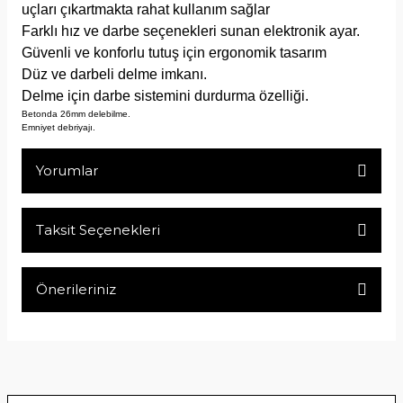
uçları çıkartmakta rahat kullanım sağlar
Farklı hız ve darbe seçenekleri sunan elektronik ayar.
Güvenli ve konforlu tutuş için ergonomik tasarım
Düz ve darbeli delme imkanı.
Delme için darbe sistemini durdurma özelliği.
Betonda 26mm delebilme.
Emniyet debriyajı.
Yorumlar
Taksit Seçenekleri
Bu ürüne ilk yorumu siz yapın!
Önerileriniz
Yorum Yaz
Bu ürünün fiyat bilgisi, resim, ürün açıklamalarında ve diğer
konularda yetersiz gördüğünüz noktaları öneri formunu
kullanarak tarafımıza iletebilirsiniz.
Görüş ve önerileriniz için teşekkür ederiz.