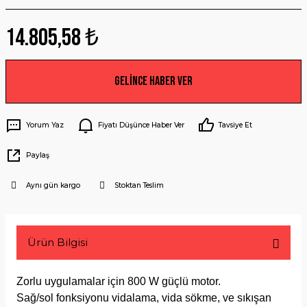
14.805,58 ₺
Gelince Haber Ver
Yorum Yaz
Fiyatı Düşünce Haber Ver
Tavsiye Et
Paylaş
Aynı gün kargo
Stoktan Teslim
Ürün Bilgisi
Zorlu uygulamalar için 800 W güçlü motor.
Sağ/sol fonksiyonu vidalama, vida sökme, ve sıkışan