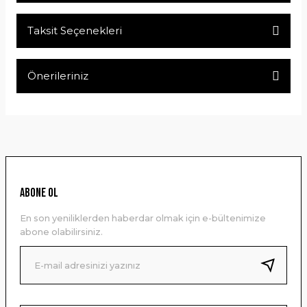
Taksit Seçenekleri
Bu ürüne ilk yorumu siz yapın!
Önerileriniz
Yorum Yaz
Bu ürünün fiyat bilgisi, resim, ürün açıklamalarında ve diğer
konularda yetersiz gördüğünüz noktaları öneri formunu
kullanarak tarafımıza iletebilirsiniz.
Görüş ve önerileriniz için teşekkür ederiz.
Ürün resmi kalitesiz, bozuk veya görüntülenemiyor.
ABONE OL
Ürün açıklamasında eksik bilgiler bulunuyor.
En son yeniliklerden haberdar olmak için e-bültenimize
Ürün bilgilerinde hatalar bulunuyor.
abone olabilirsiniz.
Ürün fiyatı diğer sitelerden daha pahalı.
Bu ürüne benzer farklı alternatifler olmalı.