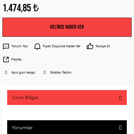
1.474,85 ₺
Gelince Haber Ver
Yorum Yaz
Fiyatı Düşünce Haber Ver
Tavsiye Et
Paylaş
Aynı gün kargo
Stoktan Teslim
Ürün Bilgisi
Yorumlar