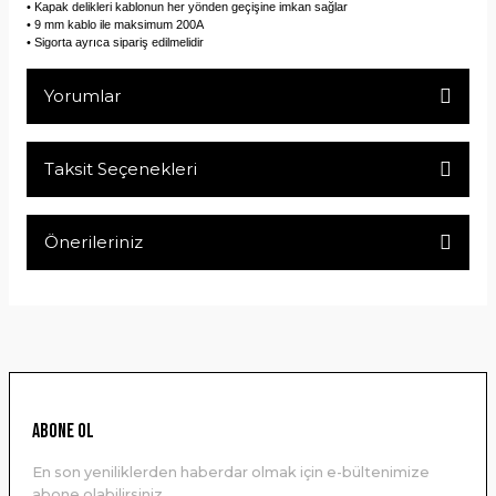
• Kapak delikleri kablonun her yönden geçişine imkan sağlar
• 9 mm kablo ile maksimum 200A
• Sigorta ayrıca sipariş edilmelidir
Yorumlar
Taksit Seçenekleri
Bu ürüne ilk yorumu siz yapın!
Önerileriniz
Yorum Yaz
Bu ürünün fiyat bilgisi, resim, ürün açıklamalarında ve diğer
konularda yetersiz gördüğünüz noktaları öneri formunu
kullanarak tarafımıza iletebilirsiniz.
Görüş ve önerileriniz için teşekkür ederiz.
Ürün resmi kalitesiz, bozuk veya görüntülenemiyor.
ABONE OL
Ürün açıklamasında eksik bilgiler bulunuyor.
En son yeniliklerden haberdar olmak için e-bültenimize
Ürün bilgilerinde hatalar bulunuyor.
abone olabilirsiniz.