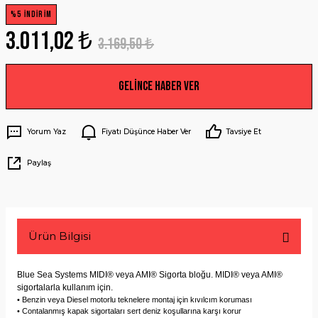
%5 İNDİRİM
3.011,02 ₺
3.169,50 ₺
Gelince Haber Ver
Yorum Yaz
Fiyatı Düşünce Haber Ver
Tavsiye Et
Paylaş
Ürün Bilgisi
Blue Sea Systems MIDI® veya AMI® Sigorta bloğu. MIDI® veya AMI®
sigortalarla kullanım için.
• Benzin veya Diesel motorlu teknelere montaj için kıvılcım koruması
• Contalanmış kapak sigortaları sert deniz koşullarına karşı korur