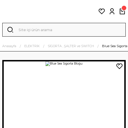
Anasayfa
ELEKTRİK
SİGORTA , ŞALTER ve SWITCH
Blue Sea Sigort