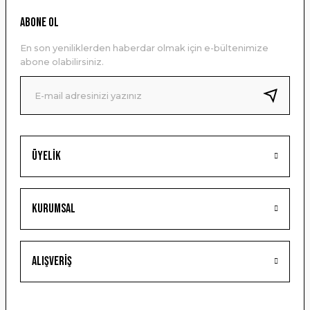
Ürün resmi kalitesiz, bozuk veya görüntülenemiyor.
ABONE OL
Ürün açıklamasında eksik bilgiler bulunuyor.
En son yeniliklerden haberdar olmak için e-bültenimize
Ürün bilgilerinde hatalar bulunuyor.
abone olabilirsiniz.
Ürün fiyatı diğer sitelerden daha pahalı.
Bu ürüne benzer farklı alternatifler olmalı.
Üyelik
Gönder
Kurumsal
Alışveriş