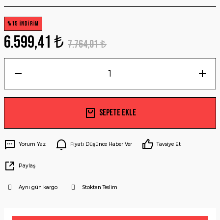
%15 İNDİRİM
6.599,41 ₺
7.764,01 ₺
Sepete Ekle
Yorum Yaz
Fiyatı Düşünce Haber Ver
Tavsiye Et
Paylaş
Aynı gün kargo
Stoktan Teslim