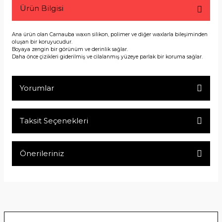
Ürün Bilgisi
Ana ürün olan Carnauba waxın silikon, polimer ve diğer waxlarla bileşiminden
oluşan bir koruyucudur.
Boyaya zengin bir görünüm ve derinlik sağlar.
Daha önce çizikleri giderilmiş ve cilalanmış yüzeye parlak bir koruma sağlar.
Yorumlar
Taksit Seçenekleri
Bu ürüne ilk yorumu siz yapın!
Önerileriniz
Yorum Yaz
Bu ürünün fiyat bilgisi, resim, ürün açıklamalarında ve diğer
konularda yetersiz gördüğünüz noktaları öneri formunu
kullanarak tarafımıza iletebilirsiniz.
Görüş ve önerileriniz için teşekkür ederiz.