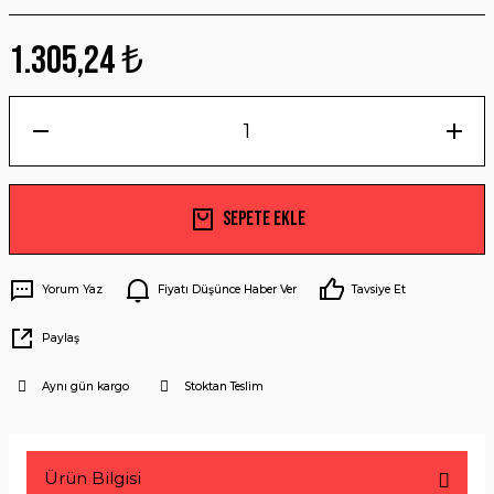
1.305,24 ₺
Sepete Ekle
Yorum Yaz
Fiyatı Düşünce Haber Ver
Tavsiye Et
Paylaş
Aynı gün kargo
Stoktan Teslim
Ürün Bilgisi