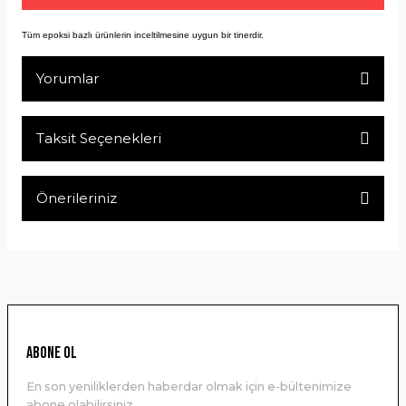
Tüm epoksi bazlı ürünlerin inceltilmesine uygun bir tinerdir.
Yorumlar
Taksit Seçenekleri
Bu ürüne ilk yorumu siz yapın!
Önerileriniz
Yorum Yaz
Bu ürünün fiyat bilgisi, resim, ürün açıklamalarında ve diğer
konularda yetersiz gördüğünüz noktaları öneri formunu
kullanarak tarafımıza iletebilirsiniz.
Görüş ve önerileriniz için teşekkür ederiz.
Ürün resmi kalitesiz, bozuk veya görüntülenemiyor.
ABONE OL
Ürün açıklamasında eksik bilgiler bulunuyor.
En son yeniliklerden haberdar olmak için e-bültenimize
Ürün bilgilerinde hatalar bulunuyor.
abone olabilirsiniz.