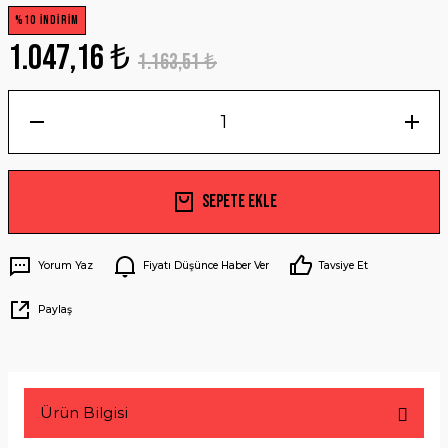
%10 İNDİRİM
1.047,16 ₺
1.163,51 ₺
Sepete Ekle
Yorum Yaz
Fiyatı Düşünce Haber Ver
Tavsiye Et
Paylaş
Ürün Bilgisi