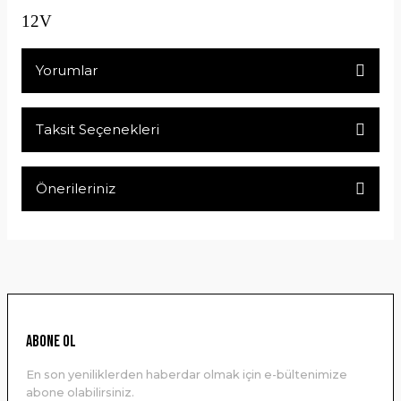
12V
Yorumlar
Taksit Seçenekleri
Bu ürüne ilk yorumu siz yapın!
Önerileriniz
Yorum Yaz
Bu ürünün fiyat bilgisi, resim, ürün açıklamalarında ve diğer
konularda yetersiz gördüğünüz noktaları öneri formunu
kullanarak tarafımıza iletebilirsiniz.
Görüş ve önerileriniz için teşekkür ederiz.
Ürün resmi kalitesiz, bozuk veya görüntülenemiyor.
ABONE OL
Ürün açıklamasında eksik bilgiler bulunuyor.
En son yeniliklerden haberdar olmak için e-bültenimize
Ürün bilgilerinde hatalar bulunuyor.
abone olabilirsiniz.