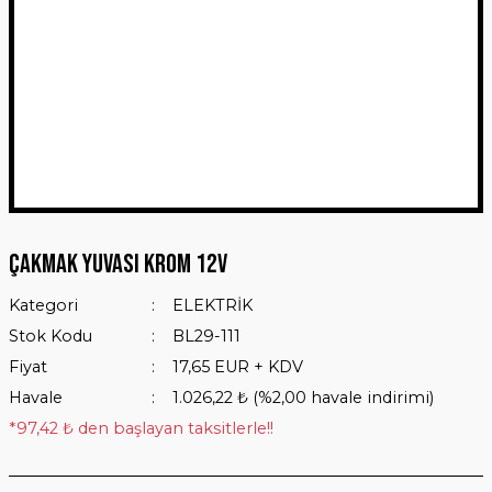
Çakmak Yuvası Krom 12V
Kategori
ELEKTRİK
Stok Kodu
BL29-111
Fiyat
17,65 EUR + KDV
Havale
1.026,22 ₺ (%2,00 havale indirimi)
*97,42 ₺ den başlayan taksitlerle!!