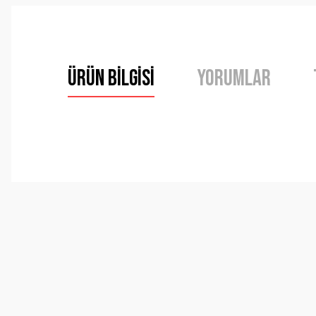
Ürün Bilgisi
Yorumlar
Bu ürünün fiyat bilgisi, resim, ürün açıklamalarında ve 
Görüş ve önerileriniz için teşekkür ederiz.
Ürün resmi kalitesiz, bozuk veya görüntülenemiyor.
Ürün açıklamasında eksik bilgiler bulunuyor.
Ürün bilgilerinde hatalar bulunuyor.
Ürün fiyatı diğer sitelerden daha pahalı.
Bu ürüne benzer farklı alternatifler olmalı.