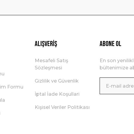
Gönder
Alışveriş
ABONE OL
Mesafeli Satış
En son yenilik
Sözleşmesi
bültenimize ab
mu
Gizlilik ve Güvenlik
irim Formu
İptal İade Koşullari
ula
Kişisel Veriler Politikası
i