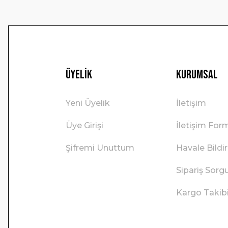
Üyelik
Kurumsal
Yeni Üyelik
İletişim
Üye Girişi
İletişim For
Şifremi Unuttum
Havale Bild
Sipariş Sorg
Kargo Takib