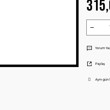
315,
Yorum Ya
Paylaş
Aynı gün