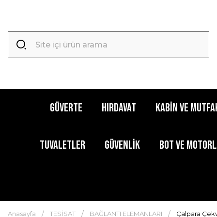
GÜVERTE
HIRDAVAT
KABİN ve MUTFA
TUVALETLER
GÜVENLİK
BOT ve MOTOR
Anasayfa
TESİSAT
BAĞLANTI ELEMANLARI
Çalpara Çekva