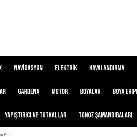
K
NAVİGASYON
ELEKTRİK
HAVALANDIRMA
LAR
GARDENA
MOTOR
BOYALAR
BOYA EKİ
YAPIŞTIRICI ve TUTKALLAR
TONOZ ŞAMANDIRALARI
lf 1''