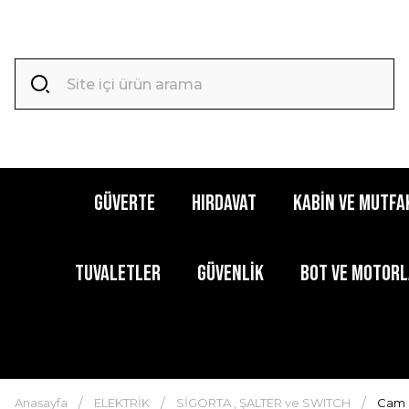
GÜVERTE
HIRDAVAT
KABİN ve MUTFA
TUVALETLER
GÜVENLİK
BOT ve MOTOR
Anasayfa
ELEKTRİK
SİGORTA , ŞALTER ve SWITCH
Cam 