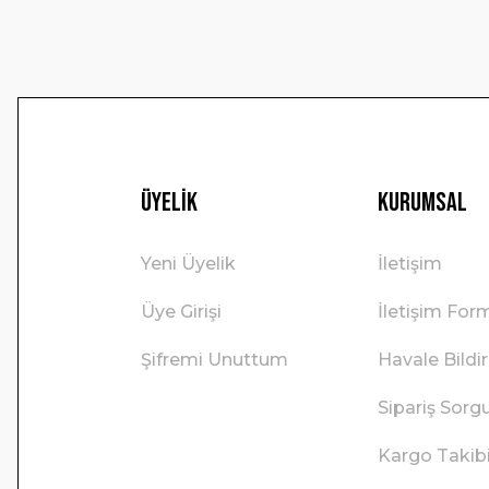
Üyelik
Kurumsal
Yeni Üyelik
İletişim
Üye Girişi
İletişim For
Şifremi Unuttum
Havale Bild
Sipariş Sorg
Kargo Takib