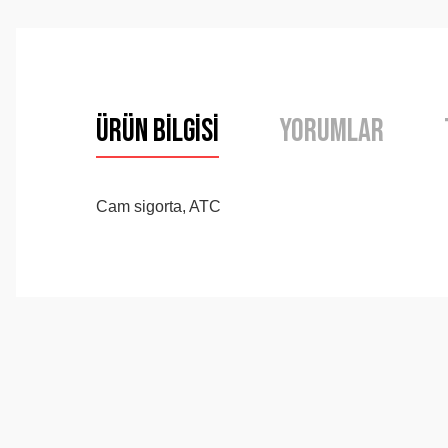
Ürün Bilgisi
Yorumlar
Cam sigorta, ATC
Bu ürünün fiyat bilgisi, resim, ürün açıklamalarında ve 
Görüş ve önerileriniz için teşekkür ederiz.
Ürün resmi kalitesiz, bozuk veya görüntülenemiyor.
Ürün açıklamasında eksik bilgiler bulunuyor.
Ürün bilgilerinde hatalar bulunuyor.
Ürün fiyatı diğer sitelerden daha pahalı.
Bu ürüne benzer farklı alternatifler olmalı.