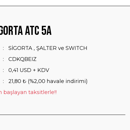
gorta ATC 5A
SİGORTA , ŞALTER ve SWITCH
CDKQBEIZ
0,41 USD + KDV
21,80 ₺ (%2,00 havale indirimi)
 başlayan taksitlerle!!