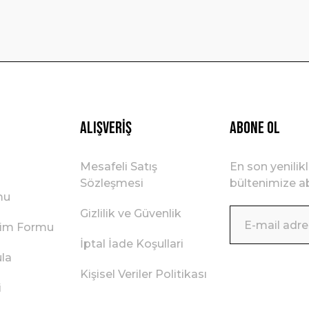
Gönder
Alışveriş
ABONE OL
Mesafeli Satış
En son yenilik
Sözleşmesi
bültenimize ab
mu
Gizlilik ve Güvenlik
irim Formu
İptal İade Koşullari
ula
Kişisel Veriler Politikası
i