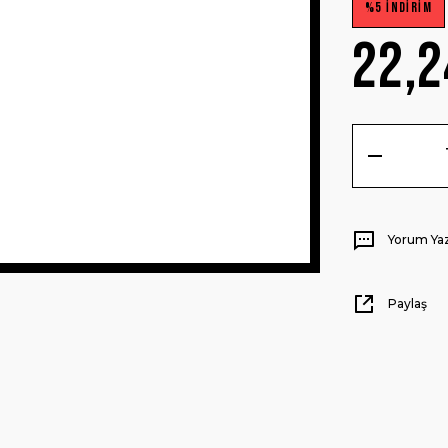
%5 İNDİRİM
22,2
Yorum Ya
Paylaş