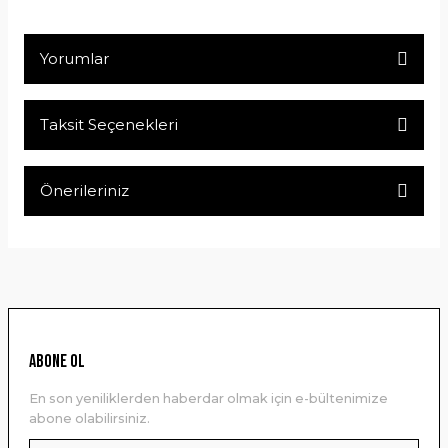
Yorumlar
Taksit Seçenekleri
Bu ürüne ilk yorumu siz yapın!
Önerileriniz
Yorum Yaz
Bu ürünün fiyat bilgisi, resim, ürün açıklamalarında ve diğer
konularda yetersiz gördüğünüz noktaları öneri formunu
kullanarak tarafımıza iletebilirsiniz.
Görüş ve önerileriniz için teşekkür ederiz.
Ürün resmi kalitesiz, bozuk veya görüntülenemiyor.
ABONE OL
Ürün açıklamasında eksik bilgiler bulunuyor.
En son yeniliklerden haberdar olmak için e-bültenimize
Ürün bilgilerinde hatalar bulunuyor.
abone olabilirsiniz.
Ürün fiyatı diğer sitelerden daha pahalı.