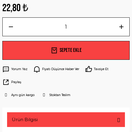
22,80 ₺
Sepete Ekle
Yorum Yaz
Fiyatı Düşünce Haber Ver
Tavsiye Et
Paylaş
Aynı gün kargo
Stoktan Teslim
Ürün Bilgisi