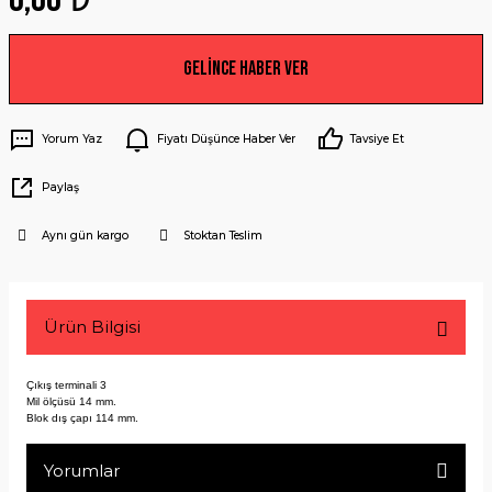
Gelince Haber Ver
Yorum Yaz
Fiyatı Düşünce Haber Ver
Tavsiye Et
Paylaş
Aynı gün kargo
Stoktan Teslim
Ürün Bilgisi
Çıkış terminali 3
Mil ölçüsü 14 mm.
Blok dış çapı 114 mm.
Yorumlar