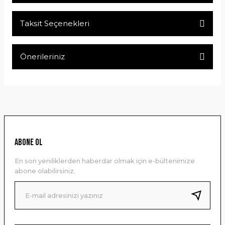
Taksit Seçenekleri
Bu ürüne ilk yorumu siz yapın!
Önerileriniz
Yorum Yaz
Bu ürünün fiyat bilgisi, resim, ürün açıklamalarında ve diğer
konularda yetersiz gördüğünüz noktaları öneri formunu
kullanarak tarafımıza iletebilirsiniz.
Görüş ve önerileriniz için teşekkür ederiz.
Ürün resmi kalitesiz, bozuk veya görüntülenemiyor.
ABONE OL
Ürün açıklamasında eksik bilgiler bulunuyor.
En son yeniliklerden haberdar olmak için e-bültenimize
Ürün bilgilerinde hatalar bulunuyor.
abone olabilirsiniz.
Ürün fiyatı diğer sitelerden daha pahalı.
Bu ürüne benzer farklı alternatifler olmalı.