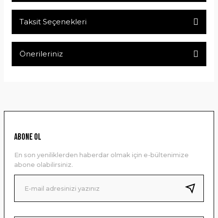
Taksit Seçenekleri
Bu ürüne ilk yorumu siz yapın!
Önerileriniz
Yorum Yaz
Bu ürünün fiyat bilgisi, resim, ürün açıklamalarında ve diğer
konularda yetersiz gördüğünüz noktaları öneri formunu
kullanarak tarafımıza iletebilirsiniz.
Görüş ve önerileriniz için teşekkür ederiz.
Ürün resmi kalitesiz, bozuk veya görüntülenemiyor.
ABONE OL
Ürün açıklamasında eksik bilgiler bulunuyor.
En son yeniliklerden haberdar olmak için e-bültenimize
Ürün bilgilerinde hatalar bulunuyor.
abone olabilirsiniz.
Ürün fiyatı diğer sitelerden daha pahalı.
Bu ürüne benzer farklı alternatifler olmalı.