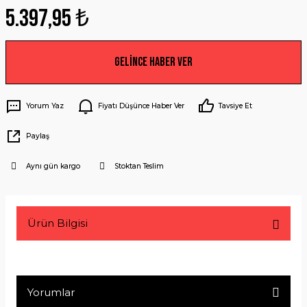
5.397,95 ₺
Gelince Haber Ver
Yorum Yaz
Fiyatı Düşünce Haber Ver
Tavsiye Et
Paylaş
Aynı gün kargo
Stoktan Teslim
Ürün Bilgisi
Yorumlar